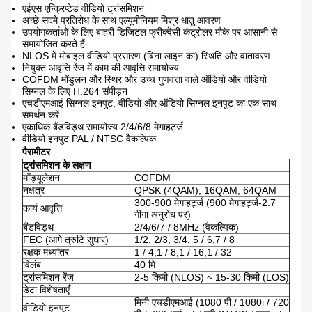
एईएस एन्क्रिप्टेड वीडियो ट्रांसमिशन
अच्छे सदमे प्रतिरोध के साथ एल्यूमीनियम मिश्र धातु आवरण
उपयोगकर्ताओं के लिए बाहरी डिजिटल फ्रीक्वेंसी कंट्रोलर मौके पर आसानी से
समायोजित करते हैं
NLOS में मोबाइल वीडियो प्रसारण (बिना लाइन का) स्थिति और वातावरण
नियुक्त आवृत्ति रेंज में काम की आवृत्ति समायोज्य
COFDM मॉडुलन और स्थिर और उच्च गुणवत्ता वाले ऑडियो और वीडियो
सिग्नल के लिए H.264 संपीड़न
एचडीएमआई सिग्नल इनपुट, वीडियो और ऑडियो सिग्नल इनपुट का एक साथ
समर्थन करें
एकाधिक बैंडविड्थ समायोज्य 2/4/6/8 मेगाहर्ट्ज
वीडियो इनपुट PAL / NTSC वैकल्पिक
पैरामीटर
ट्रांसमिशन के लक्षण
मॉड्यूलेशन
COFDM
नक्षत्र
QPSK (4QAM), 16QAM, 64QAM
300-900 मेगाहर्ट्ज (900 मेगाहर्ट्ज-2.7
कार्य आवृत्ति
गीगा अनुरोध पर)
बैंडविड्थ
2/4/6/7 / 8MHz (वैकल्पिक)
FEC (आगे त्रुटि सुधार)
1/2, 2/3, 3/4, 5 / 6,7 / 8
रक्षक मध्यांतर
1 / 4,1 / 8,1 / 16,1 / 32
विलंब
40 मि
ट्रांसमिशन रेंज
2-5 किमी (NLOS) ~ 15-30 किमी (LOS)
डेटा विशेषताएँ
मिनी एचडीएमआई (1080 पी / 1080i / 720
वीडियो इनपुट