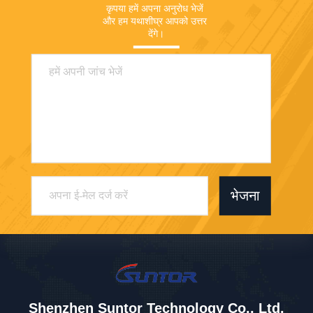
कृपया हमें अपना अनुरोध भेजें 
और हम यथाशीघ्र आपको उत्तर 
देंगे।
भेजना
Shenzhen Suntor Technology Co., Ltd.