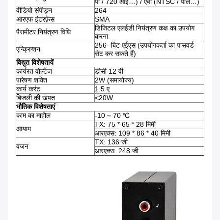
पी / 720 आई…) / एवी (NTSC / पाल…)
वीडियो संपीड़न
264
आरएफ इंटरफ़ेस
SMA
डिजिटल एलईडी नियंत्रण कक्ष का उपयोग
पैरामीटर नियंत्रण विधि
करना
256- बिट एईएस (उपयोगकर्ता का पासवर्ड
एन्क्रिप्शन
सेट कर सकते हैं)
विद्युत विशेषतायें
कार्यरत वोल्टेज
डीसी 12 वी
पारेषण शक्ति
2W (समायोज्य)
कार्य करंट
1.5 ए
बिजली की खपत
<20W
भौतिक विशेषताएं
काम का माहौल
-10 ~ 70 ℃
TX: 75 * 65 * 28 मिमी
आयाम
आरएक्स: 109 * 86 * 40 मिमी
TX: 136 जी
वजन
आरएक्स: 248 जी