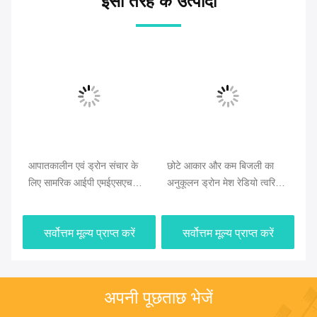
इसी तरह के उत्पादों
आपातकालीन एवं ड्रोन संचार के
छोटे आकार और कम बिजली का
CO
्के
लिए सामरिक आईपी एमईएसएच
अनुकूलन ड्रोन मेश रेडियो त्वरित
नेट
कमांड स्टेशन
परिनियोजन और लंबी दूरी के ड्रोन
कें
कनेक्टिविटी के साथ
सं
सर्वोत्तम मूल्य प्राप्त करें
सर्वोत्तम मूल्य प्राप्त करें
अपनी पूछताछ भेजें