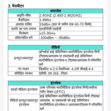
3. पैरामीटर
वायरलेस
आवृत्ति सीमा
2.4GHZ (2.400-2.482GHZ)
बैंडविड्थ
1-8Mhz
आरएफ शक्ति
33dBm (हवा से जमीन तक 40-70 किमी)
त्रुटि का पता लगाना
एलडीपीसी एफईसी
विलंबता
≤15-30ms
संवेदनशील बनें
-100dBm ~ -90dBm
वीडियो
ऑनबोर्ड हाई डेफिनिशन मल्टीमीडिया इंटरफेस मिनी
टीएक्स/आरएक्स या एफएफसी हाई डेफिनिशन
इनपुट/आउटपुट
मल्टीमीडिया इंटरफेस-ए टीएक्स/आरएक्स में परिवर्तित
करें
रंग स्थान
डिफ़ॉल्ट 4:2:0 वैकल्पिक: 4:2दो चौथाईः4:4
संपीड़ित स्वरूप
एवीसी, एच.265, टीएस
इंटरफेस
उच्च परिभाषा मल्टीमीडिया इंटरफेस मिनी/लचीला
एचडी मीडिया इंटरफेस
फ्लैट केबल ((FFC)
हाई डेफिनिशन मल्टीमीडिया इंटरफेस मिनी टीएक्स/
वीडियो इनपुट/आउटपुट
आरएक्स, या एफएफसी को हाई डेफिनिशन
इंटरफ़ेस
मल्टीमीडिया इंटरफेस-ए आरएक्स/टीएक्स में परिवर्तित
करें