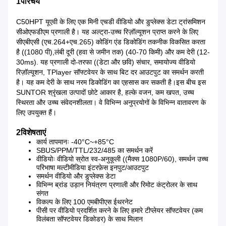
1परिचय
C50HPT यूएवी के लिए एक मिनी एचडी वीडियो और डुप्लेक्स डेटा ट्रांसमिशन
सीओएफडीएम प्रणाली है। यह अल्ट्रा-उच्च रिज़ॉल्यूशन प्राप्त करने के लिए
सीएबीएसी (एच.264+एच.265) कोडिंग एंड डिकोडिंग तकनीक विकसित करता
है ((1080 पी),लंबी दूरी (हवा से जमीन तक) (40-70 किमी) और कम देरी (12-
30ms). यह प्रणाली दो-तरफा ((डेटा और छवि) संचार, समायोज्य वीडियो
रिज़ॉल्यूशन, TPlayer सॉफ्टवेयर के साथ बिट दर आउटपुट का समर्थन करती
है। यह कम देरी के साथ नरम डिकोडिंग का एहसास कर सकती है।इस बीच इस
SUNTOR श्रृंखला उत्पादों छोटे आकार है, हल्के वजन, कम खपत, उच्च
स्थिरता और उच्च संवेदनशीलता। वे विभिन्न अनुप्रयोगों के विभिन्न वातावरण के
लिए उपयुक्त हैं।
2विशेषताएं
कार्य तापमानः -40°C~+85°C
SBUS/PPM/TTL/232/485 का समर्थन करें
वीडियोः वीडियो स्रोत स्व-अनुकूली ((मैक्स 1080P/60), समर्थन उच्च
परिभाषा मल्टीमीडिया इंटरफ़ेस इनपुट/आउटपुट
समर्थन वीडियो और डुप्लेक्स डेटा
विभिन्न ब्रांड उड़ान नियंत्रण प्रणाली और रिमोट कंट्रोलर के साथ
संगत
विकल्प के लिए 100 एमबीपीएस ईथरनेट
पीसी पर वीडियो प्रदर्शित करने के लिए हमारे टीप्लेयर सॉफ्टवेयर (कम
विलंबता सॉफ्टवेयर डिकोडर) के साथ मिलान