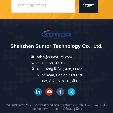
भेजना
Shenzhen Suntor Technology Co., Ltd.
sales@suntor-intl.com
86-130-5810-0195
4/F, Lifeng बिल्डिंग, 42#, Liuxia
n 1st Road, Bao'an 71st Dist
rict, शेन्ज़ेन 518101, चीन
चीन अच्छी गुणवत्ता COFDM ट्रांसमीटर देने वाला। कॉपीराइट © 2026 Shenzhen Suntor
Technology Co., Ltd. . सर्वाधिकार सुरक्षित।