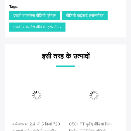
Tags:
एचडी वायरलेस वीडियो प्रेषक
वीडियो वाईफ़ाई ट्रांसमीटर
एचडी वायरलेस वीडियो ट्रांसमीटर
इसी तरह के उत्पादों
अर्थव्यवस्था 2.4 जी 5 किमी 720
C50HPT यूवीए वीडियो लिंक
C