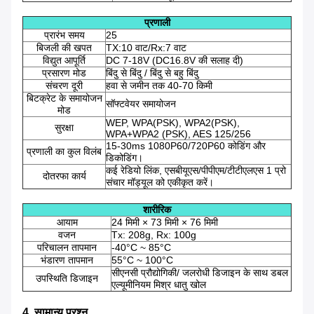
प्रणाली
प्रारंभ समय
25
बिजली की खपत
TX:10 वाट/Rx:7 वाट
विद्युत आपूर्ति
DC 7-18V (DC16.8V की सलाह दी)
प्रसारण मोड
बिंदु से बिंदु / बिंदु से बहु बिंदु
संचरण दूरी
हवा से जमीन तक 40-70 किमी
बिटक्रेट के समायोजन
सॉफ्टवेयर समायोजन
मोड
WEP, WPA(PSK), WPA2(PSK),
सुरक्षा
WPA+WPA2 (PSK), AES 125/256
15-30ms 1080P60/720P60 कोडिंग और
प्रणाली का कुल विलंब
डिकोडिंग।
कई रेडियो लिंक, एसबीयूएस/पीपीएम/टीटीएलएस 1 प्रो
दोतरफा कार्य
संचार मॉड्यूल को एकीकृत करें।
शारीरिक
आयाम
24 मिमी × 73 मिमी × 76 मिमी
वजन
Tx: 208g, Rx: 100g
परिचालन तापमान
-40°C ~ 85°C
भंडारण तापमान
55°C ~ 100°C
सीएनसी प्रौद्योगिकी/ जलरोधी डिजाइन के साथ डबल
उपस्थिति डिजाइन
एल्यूमीनियम मिश्र धातु खोल
4. सामान्य प्रश्न