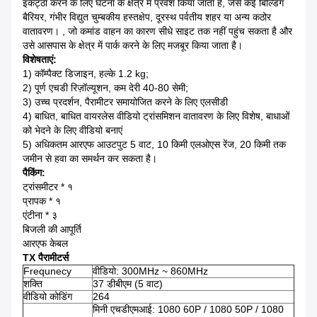
इकट्ठा करने के लिए घटना के क्षेत्र में प्रवेश किया जाता है, जैसे कई बिल्डिंग
बैरियर, गंभीर विद्युत चुम्बकीय हस्तक्षेप, दूरस्थ पर्वतीय शहर या अन्य कठोर
वातावरण। , जो कमांड वाहन का कारण सीधे साइट तक नहीं पहुंच सकता है और
उसे आसपास के क्षेत्र में पार्क करने के लिए मजबूर किया जाता है।
विशेषताएं:
1) कॉम्पैक्ट डिजाइन, हल्के 1.2 kg;
2) पूर्ण एचडी रिज़ॉल्यूशन, कम देरी 40-80 सेमी;
3) उच्च प्रदर्शन, पैरामीटर समायोजित करने के लिए एलसीडी
4) बाधित, बाधित वायरलेस वीडियो ट्रांसमिशन वातावरण के लिए विशेष, बाधाओं
को भेदने के लिए वीडियो बनाएं
5) अधिकतम आरएफ आउटपुट 5 वाट, 10 किमी एलओएस रेंज, 20 किमी तक
जमीन से हवा का समर्थन कर सकता है।
पैकिंग:
ट्रांसमीटर * १
प्रापक * १
एंटीना * ३
बिजली की आपूर्ति
आरएफ केबल
TX पैरामीटर्स
Frequnecy
वीडियो: 300MHz ~ 860MHz
शक्ति
37 डीबीएम (5 वाट)
वीडियो कोडिंग
264
मिनी एचडीएमआई: 1080 60P / 1080 50P / 1080