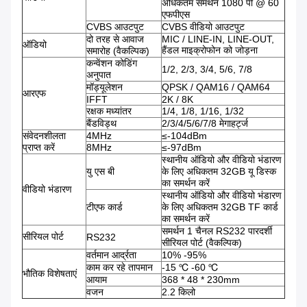
अधिकतम समर्थन 1080 पी @ 60
एफपीएस
CVBS आउटपुट
CVBS वीडियो आउटपुट
दो तरह से आवाज
MIC / LINE-IN, LINE-OUT,
ऑडियो
हैंडल माइक्रोफोन को जोड़ना
समारोह (वैकल्पिक)
कन्वेंशन कोडिंग
1/2, 2/3, 3/4, 5/6, 7/8
अनुपात
मॉड्यूलेशन
QPSK / QAM16 / QAM64
आरएफ
IFFT
2K / 8K
रक्षक मध्यांतर
1/4, 1/8, 1/16, 1/32
बैंडविड्थ
2/3/4/5/6/7/8 मेगाहर्ट्ज
संवेदनशीलता
4MHz
≤-104dBm
प्राप्त करें
8MHz
≤-97dBm
स्थानीय ऑडियो और वीडियो भंडारण
यु एस बी
के लिए अधिकतम 32GB यू डिस्क
का समर्थन करें
वीडियो भंडारण
स्थानीय ऑडियो और वीडियो भंडारण
टीएफ कार्ड
के लिए अधिकतम 32GB TF कार्ड
का समर्थन करें
समर्थन 1 चैनल RS232 पारदर्शी
सीरियल पोर्ट
RS232
सीरियल पोर्ट (वैकल्पिक)
वर्तमान आर्द्रता
10% -95%
काम कर रहे तापमान
-15 ℃ -60 ℃
भौतिक विशेषताएं
आयाम
368 * 48 * 230mm
वजन
2.2 किलो