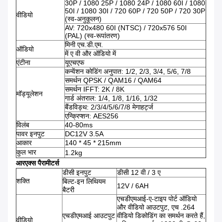
30P / 1080 25P / 1080 24P / 1080 60I / 1080
50I / 1080 30I / 720 60P / 720 50P / 720 30P
वीडियो
(स्व-अनुकूलन)
AV: 720x480 60I (NTSC) / 720x576 50I
(PAL) (स्व-रूपांतरण)
मिनी एच.डी.एम.
ऑडियो
में ए वी और ऑडियो में
एंटीना
यूएचएफ
कन्वेंशन कोडिंग अनुपात: 1/2, 2/3, 3/4, 5/6, 7/8
समर्थन QPSK / QAM16 / QAM64
समर्थन IFFT: 2K / 8K
मॉड्यूलेशन
गार्ड अंतराल: 1/4, 1/8, 1/16, 1/32
बैंडविड्थ: 2/3/4/5/6/7/8 मेगाहर्ट्ज
एन्क्रिप्शन: AES256
विलंब
40-80ms
पावर इनपुट
DC12V 3.5A
आकार
140 * 45 * 215mm
कुल भार
1.2kg
आरएक्स पैरामीटर्स
डीसी इनपुट
डीसी 12 वी / 3 ए
शक्ति
बिल्ट-इन लिथियम
12V / 6AH
बैटरी
एचडीएमआई-ए-टाइप पोर्ट ऑडियो
और वीडियो आउटपुट, एच .264
एचडीएमआई आउटपुट
वीडियो डिकोडिंग का समर्थन करते हैं,
वीडियो