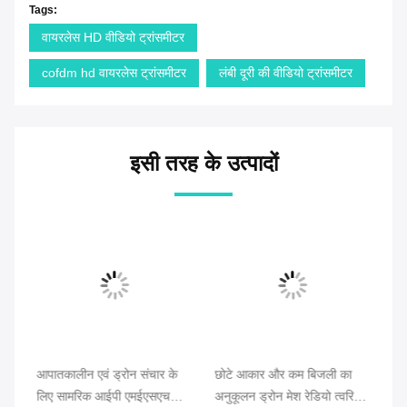
Tags:
वायरलेस HD वीडियो ट्रांसमीटर
cofdm hd वायरलेस ट्रांसमीटर
लंबी दूरी की वीडियो ट्रांसमीटर
इसी तरह के उत्पादों
आपातकालीन एवं ड्रोन संचार के
छोटे आकार और कम बिजली का
CO
्के
लिए सामरिक आईपी एमईएसएच
अनुकूलन ड्रोन मेश रेडियो त्वरित
नेट