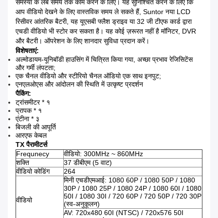
समस्या के लंबे समय तक काम करने के लिए। यह सुनिश्चित करने के लिए कि
आप वीडियो देखने के लिए वास्तविक समय ले सकते हैं, Suntor नया LCD
रिसीवर आंतरिक बैटरी, यह यूएसबी फ्लैश ड्राइव या 32 जी टीएफ कार्ड द्वारा
एचडी वीडियो भी स्टोर कर सकता है।
यह कोई ज़रूरत नहीं है मॉनिटर, DVR
और बैटरी।
ऑपरेशन के लिए शानदार सुविधा प्रदान करें।
विशेषताएं:
अल्मोडायम-यूनिबॉडी हाउसिंग में चित्रित किया गया, अच्छा प्रभाव रेजिसिटेंस
और गर्मी लंपटता;
एक चैनल वीडियो और स्टीरियो चैनल ऑडियो एक साथ इनपुट;
एनएलओएस और आंदोलन की स्थिति में उत्कृष्ट प्रदर्शन
पैकिंग:
ट्रांसमीटर * १
प्रापक * १
एंटीना * ३
बिजली की आपूर्ति
आरएफ केबल
TX पैरामीटर्स
Frequnecy
वीडियो: 300MHz ~ 860MHz
शक्ति
37 डीबीएम (5 वाट)
वीडियो कोडिंग
264
मिनी एचडीएमआई: 1080 60P / 1080 50P / 1080
30P / 1080 25P / 1080 24P / 1080 60I / 1080
50I / 1080 30I / 720 60P / 720 50P / 720 30P
वीडियो
(स्व-अनुकूलन)
AV: 720x480 60I (NTSC) / 720x576 50I