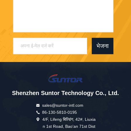
भेजना
Shenzhen Suntor Technology Co., Ltd.
sales@suntor-intl.com
86-130-5810-0195
4/F, Lifeng बिल्डिंग, 42#, Liuxia
n 1st Road, Bao'an 71st Dist