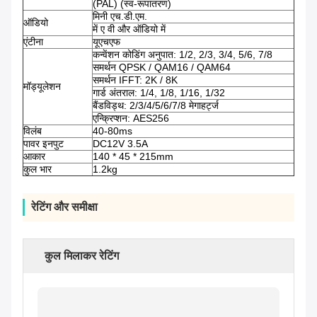
(PAL) (स्व-रूपांतरण)
मिनी एच.डी.एम.
ऑडियो
में ए वी और ऑडियो में
एंटीना
यूएचएफ
कन्वेंशन कोडिंग अनुपात: 1/2, 2/3, 3/4, 5/6, 7/8
समर्थन QPSK / QAM16 / QAM64
समर्थन IFFT: 2K / 8K
मॉड्यूलेशन
गार्ड अंतराल: 1/4, 1/8, 1/16, 1/32
बैंडविड्थ: 2/3/4/5/6/7/8 मेगाहर्ट्ज
एन्क्रिप्शन: AES256
विलंब
40-80ms
पावर इनपुट
DC12V 3.5A
आकार
140 * 45 * 215mm
कुल भार
1.2kg
रेटिंग और समीक्षा
कुल मिलाकर रेटिंग