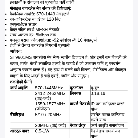
इकाइयों के संचालन को प्रभावित नहीं करेगी।
मोबाइल वायरलेस मेष संचार की विशेषताएं:
वैकल्पिक आवृत्ति: 570-1443 मेगाहर्ट्ज
स्व-एन्क्रिप्टेड या एईएस 128 बिट
एनएलओएस संचार
केंद्र रहित तदर्थ MESH नेटवर्क
उच्च अंतरण दर: 8Mbps तक
मजबूत प्राप्त संवेदनशीलता: -92 डीबीएम @ 10 मेगाहर्ट्ज
तेजी से तैनात वायरलेस निगरानी प्रणाली
आवेदन:
ST9601MS वायरलेस मेष सैन्य-स्तरीय डिजाइन है, और इसमें कम बिजली की
खपत, हल्के, बैटरी संचालित इकाई के फायदे हैं जो उच्चतम फॉर्म-टू-प्रदर्शन
अनुपात प्रदान करते हैं।
यह हाथ से चलने वाले मिशनों, रोबोटिक्स और मोबाइल
वाहनों के लिए आदर्श है चाहे हवाई, जमीन और समुद्र।
तकनीकी पैमाने
कार्य आवृत्ति
570-1443MHz
बूटलोडर
यू-बूट
2412-2462MHz
लिनक्स
3.18.19
(वाई-फ़ाई)
1559-1577MHz
वायर्ड नेटवर्क
IP पता कॉन्फ़िगर करने
(जीपीएस)
योग्य
बैंडविड्थ
5/10 / 20MHz
सबनेट मास्क कॉन्फ़िगर
करने योग्य
20MHz (वाई-फ़ाई)
बेतार तंत्र
कार्य आवृत्ति समायोजन
आरएफ़ पावर
0.5-1W
बैंडविड्थ समायोजन
योग्य