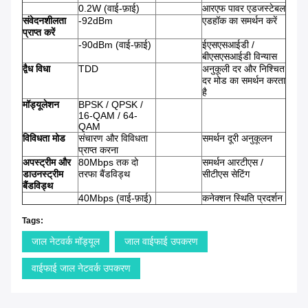
0.2W (वाई-फ़ाई)
आरएफ पावर एडजस्टेबल
संवेदनशीलता
-92dBm
एडहॉक का समर्थन करें
प्राप्त करें
-90dBm (वाई-फ़ाई)
ईएसएसआईडी /
बीएसएसआईडी विन्यास
द्वैध विधा
TDD
अनुकूली दर और निश्चित
दर मोड का समर्थन करता
है
मॉड्यूलेशन
BPSK / QPSK /
16-QAM / 64-
QAM
विविधता मोड
संचारण और विविधता
समर्थन दूरी अनुकूलन
प्राप्त करना
अपस्ट्रीम और
80Mbps तक दो
समर्थन आरटीएस /
डाउनस्ट्रीम
तरफा बैंडविड्थ
सीटीएस सेटिंग
बैंडविड्थ
40Mbps (वाई-फ़ाई)
कनेक्शन स्थिति प्रदर्शन
Tags:
जाल नेटवर्क मॉड्यूल
जाल वाईफाई उपकरण
वाईफाई जाल नेटवर्क उपकरण