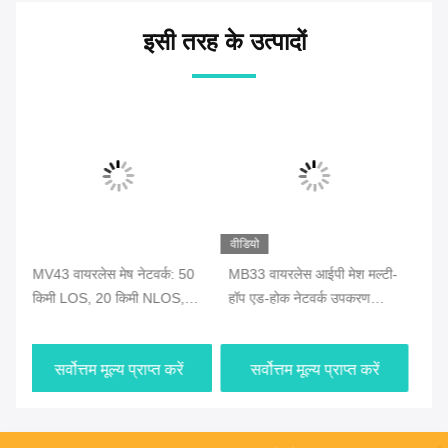
इसी तरह के उत्पादों
वीडियो
वीडियो
वीड
50
MB33 वायरलेस आईपी मेश मल्टी-
MB33 10 किमी छिपा हुआ सुरक्षित
एमब
हॉप एड-होक नेटवर्क उपकरण
तंग बैकपैक COFDM डिजिटल
ने
जीपीएस/वाईफाई/4जी
वायरलेस वीडियो ऑडियो ट्रांसमीटर
बैटरी के साथ
सर्वोत्तम मूल्य प्राप्त करें
सर्वोत्तम मूल्य प्राप्त करें