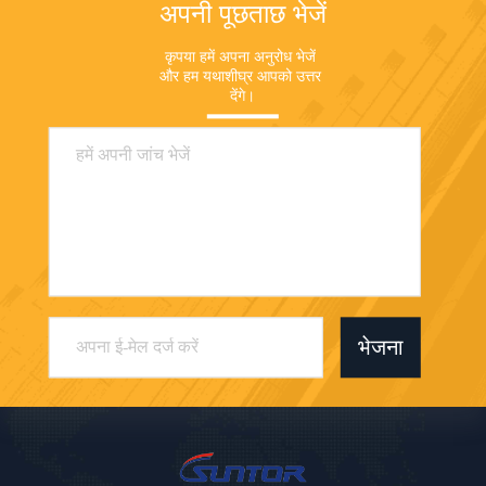
अपनी पूछताछ भेजें
कृपया हमें अपना अनुरोध भेजें 
और हम यथाशीघ्र आपको उत्तर 
देंगे।
भेजना