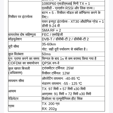
1080P60 एचडीएमआई मिनी TX × 1
एलसीडी - प्रदर्शन RSSI और लिंक राज्य।
बटन × 5 - रिसीवर मॉडल को कॉन्फ़िगर करने के
रिसीवर पर इंटरफेस
लिए।
पावर इनपुट इंटरफ़ेस - XT30 औद्योगिक ग्रेड × 1
डीसी 9-24 वी
SMA RF × 2
वायरलेस दोष सहिष्णुता
FEC / एमपीईजी
मॉड्यूलेशन
DVB-T / डीवीबी-टी 2 / डीवीबी-टी 2
35-60km
दूरी सीमा
नोट: सही दूरी पर्यावरण से संबंधित है।
कुल विलंबता
50ms
पुनः प्राप्त करने का समय
सिग्नल के बाद 1s से कम बरामद किया गया है
COFDM का समायोजन
QPSK वन-वे
ट्रांसमीटर टर्मिनल: 25W
कुल खपत बिजली
(अधिकतम)
रिसीवर टर्मिनल: 12W
ऑपरेटिंग तापमान: -40-85 ℃
तापमान सीमा
भंडारण तापमान: -55 - 125 ℃
TX: 97 मिमी × 57 मिमी x30 मिमी
आयाम
आरएक्स: 91 मिमी × 72 मिमी x30 मिमी
रेडियेटर
फ़ैंकोलर या एल्यूमीनियम हीट सिंक
TX: 200 ग्रा
ग्राम
RX: 202g