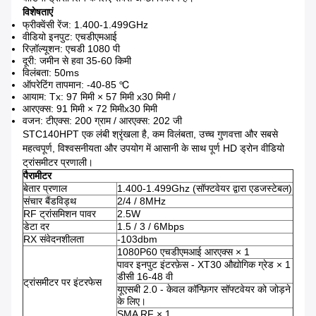
विशेषताएं
फ्रीक्वेंसी रेंज: 1.400-1.499GHz
वीडियो इनपुट: एचडीएमआई
रिज़ॉल्यूशन: एचडी 1080 पी
दूरी: जमीन से हवा 35-60 किमी
विलंबता: 50ms
ऑपरेटिंग तापमान: -40-85 ℃
आयाम: Tx: 97 मिमी × 57 मिमी x30 मिमी /
आरएक्स: 91 मिमी × 72 मिमीx30 मिमी
वजन: टीएक्स: 200 ग्राम / आरएक्स: 202 जी
STC140HPT एक लंबी श्रृंखला है, कम विलंबता, उच्च गुणवत्ता और सबसे
महत्वपूर्ण, विश्वसनीयता और उपयोग में आसानी के साथ पूर्ण HD ड्रोन वीडियो
ट्रांसमीटर प्रणाली।
पैरामीटर
बेतार प्रणाल
1.400-1.499Ghz (सॉफ्टवेयर द्वारा एडजस्टेबल)
संचार बैंडविड्थ
2/4 / 8MHz
RF ट्रांसमिशन पावर
2.5W
डेटा दर
1.5 / 3 / 6Mbps
RX संवेदनशीलता
-103dbm
1080P60 एचडीएमआई आरएक्स × 1
पावर इनपुट इंटरफ़ेस - XT30 औद्योगिक ग्रेड × 1
डीसी 16-48 वी
ट्रांसमीटर पर इंटरफेस
यूएसबी 2.0 - केवल कॉन्फ़िगर सॉफ्टवेयर को जोड़ने
के लिए।
SMA RF × 1