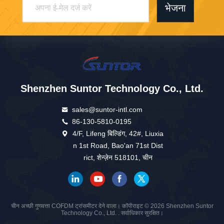
भेजना
Shenzhen Suntor Technology Co., Ltd.
sales@suntor-intl.com
86-130-5810-0195
4/F, Lifeng बिल्डिंग, 42#, Liuxia
n 1st Road, Bao'an 71st Dist
rict, शेन्ज़ेन 518101, चीन
चीन अच्छी गुणवत्ता COFDM ट्रांसमीटर देने वाला। कॉपीराइट © 2026 Shenzhen Suntor
Technology Co., Ltd. . सर्वाधिकार सुरक्षित।