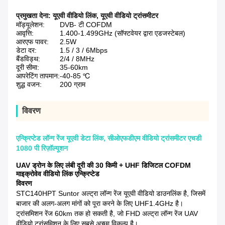
प्रमुखता देना:
यूएवी वीडियो लिंक
,
यूएवी वीडियो ट्रांसमीटर
मॉड्यूलेशन:
DVB- टी COFDM
आवृत्ति:
1.400-1.499GHz (सॉफ्टवेयर द्वारा एडजस्टेबल)
आरएफ पावर:
2.5W
डेटा दर:
1.5 / 3 / 6Mbps
बैंडविड्थ:
2/4 / 8MHz
दूरी सीमा:
35-60km
आपरेटिंग तापमान:
-40-85 ℃
शुद्ध वजन:
200 ग्राम
विवरण
एन्क्रिप्टेड लॉन्ग रेंज यूएवी डेटा लिंक, सीओएफडीएम वीडियो ट्रांसमीटर एचडी
1080 पी रिज़ॉल्यूशन
UAV ड्रोन के लिए लंबी दूरी की 30 किमी + UHF डिजिटल COFDM
माइक्रोवेव वीडियो लिंक एन्क्रिप्टेड
विवरण
STC140HPT Suntor अल्ट्रा लॉन्ग रेंज यूएवी वीडियो डाउनलिंक है, जिसमें
बाजार की अलग-अलग मांगों को पूरा करने के लिए UHF1.4GHz है।
ट्रांसमिशन रेंज 60km तक हो सकती है, जो FHD अल्ट्रा लॉन्ग रेंज UAV
वीडियो ट्रांसमिशन के लिए सबसे अच्छा विकल्प है।