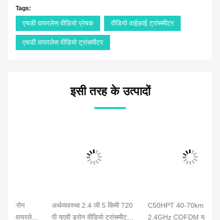
Tags:
एचडी वायरलेस वीडियो प्रेषक
वीडियो वाईफ़ाई ट्रांसमीटर
एचडी वायरलेस वीडियो ट्रांसमीटर
इसी तरह के उत्पादों
अर्थव्यवस्था 2.4 जी 5 किमी 720
C50HPT 40-70km Mavlink
C5
ेस
पी यूएवी ड्रोन वीडियो ट्रांसमीटर
2.4GHz COFDM यूएवी वीडियो
नि