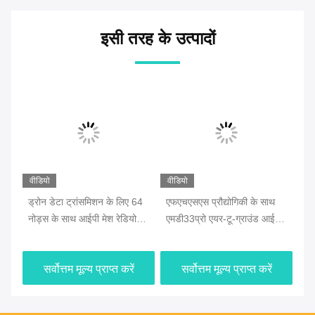
इसी तरह के उत्पादों
वीडियो
वीडियो
वीड
ेष
ड्रोन डेटा ट्रांसमिशन के लिए 64
एफएचएसएस प्रौद्योगिकी के साथ
एई
नोड्स के साथ आईपी मेश रेडियो
एमडी33प्रो एयर-टू-ग्राउंड आईपी
एम
एमडी33 प्रो
मेष रेडियो
30 
सर्वोत्तम मूल्य प्राप्त करें
सर्वोत्तम मूल्य प्राप्त करें