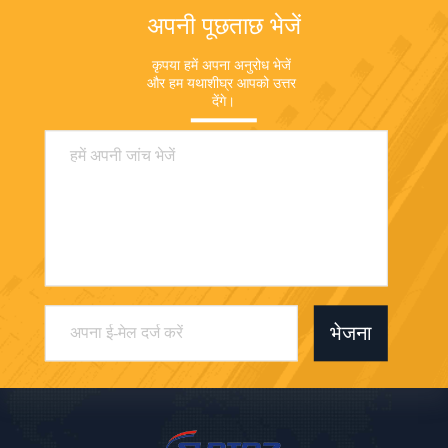
अपनी पूछताछ भेजें
कृपया हमें अपना अनुरोध भेजें 
और हम यथाशीघ्र आपको उत्तर 
देंगे।
भेजना