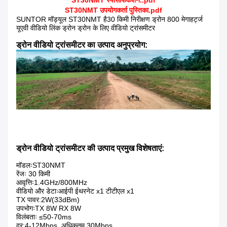
ST30NMT स्पेसिफिकेशन..pdf
ST30NMT उपयोगकर्ता पुस्तिका.pdf
SUNTOR मॉड्यूल ST30NMT है
30 किमी निरीक्षण ड्रोन 800 मेगाहर्ट्ज
यूएवी वीडियो लिंक ड्रोन ड्रोन के लिए वीडियो ट्रांसमीटर
ड्रोन वीडियो ट्रांसमीटर का उत्पाद अनुप्रयोग:
ड्रोन वीडियो ट्रांसमीटर की उत्पाद प्रमुख विशेषताएं:
मॉडलःST30NMT
रेंजः 30 किमी
आवृत्तिः1.4GHz/800MHz
वीडियो और डेटाःआईपी ईथरनेट x1 टीटीएल x1
TX पावर:2W(33dBm)
उपभोगःTX 8W RX 8W
विलंबताः ≤50-70ms
दर:4-12Mbps, अधिकतम 30Mbps