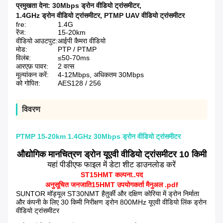
प्रमुखता देना:
30Mbps ड्रोन वीडियो ट्रांसमीटर
,
1.4GHz ड्रोन वीडियो ट्रांसमीटर
,
PTMP UAV वीडियो ट्रांसमीटर
fre:
1.4G
रेंज:
15-20km
वीडियो आउटपुट:
आईपी ​​कैमरा वीडियो
मोड:
PTP / PTMP
विलंब:
≤50-70ms
आरएफ़ पावर:
2 वत्स
मूल्यांकन करें:
4-12Mbps, अधिकतम 30Mbps
को गोपित:
AES128 / 256
विवरण
PTMP 15-20km 1.4GHz 30Mbps ड्रोन वीडियो ट्रांसमीटर
औद्योगिक मानचित्रण ड्रोन यूएवी वीडियो ट्रांसमीटर 10 किमी
यहां पीडीएफ फाइल में डेटा शीट डाउनलोड करें
ST15HMT कल्पना..पद
अनुसूचित जनजाति
15HMT
उपयोगकर्ता मैनुअल .pdf
SUNTOR मॉड्यूल ST30NMT है
तुर्की और दक्षिण कोरिया में ड्रोन निर्माता
और कंपनी के लिए 30 किमी निरीक्षण ड्रोन 800MHz यूएवी वीडियो लिंक ड्रोन
वीडियो ट्रांसमीटर