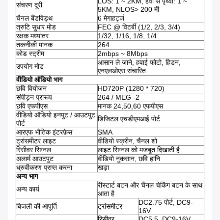
LOS: 1 ~ 2KM, हवा से पृथ्वी: 1 ~
संचरण दूरी
5KM, NLOS> 200 मी
चैनल बैंडविड्थ
6 मेगाहर्ट्ज
त्रुटि सुधार मोड
FEC @ विटर्बी (1/2, 2/3, 3/4)
रक्षक मध्यांतर
1/32, 1/16, 1/8, 1/4
तकनीकी मानक
264
कोड स्ट्रीम
2mbps ~ 8Mbps
आसान ले जाने, हवाई फोटो, हिडन,
उपयोग मोड
एनएलओएस संचारित
वीडियो ऑडियो भाग
छवि वियोजन
HD720P (1280 * 720)
संपीड़न प्रारूप
264 / MEG -2
छवि एफपीएस
मानक 24,50,60 एफपीएस
वीडियो ऑडियो इनपुट / आउटपुट
डिजिटल एचडीएमआई पोर्ट
पोर्ट
आरएफ भौतिक इंटरफ़ेस
SMA
ट्रांसमीटर लाइट
वीडियो स्क्रीन, चैनल शो
रिसीवर सिग्नल
लाइट सिग्नल को मजबूत दिखाती है
अलार्म आउटपुट
वीडियो नुकसान, छवि हानि
ध्रुवीकरण प्राप्त करना
खड़ा
अन्य भाग
रीस्टार्ट बटन और चैनल चेकिंग बटन के साथ
अन्य कार्य
आता है
DC2.75 पोर्ट, DC9-
बिजली की आपूर्ति
ट्रांसमीटर
16V
रिसीवर
DC5.5, DC9-16V