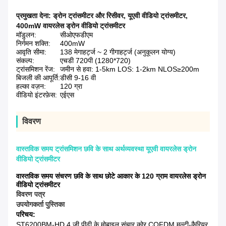
प्रमुखता देना:
ड्रोन ट्रांसमीटर और रिसीवर
,
यूएवी वीडियो ट्रांसमीटर
,
400mW वायरलेस ड्रोन वीडियो ट्रांसमीटर
मॉडुलन:
सीओएफडीएम
निर्गमन शक्ति:
400mW
आवृति सीमा:
138 मेगाहर्ट्ज ~ 2 गीगाहर्ट्ज (अनुकूलन योग्य)
संकल्प:
एचडी 720पी (1280*720)
ट्रांसमिशन रेंज:
जमीन से हवा: 1-5km LOS: 1-2km NLOS≥200m
बिजली की आपूर्ति:
डीसी 9-16 वी
हल्का वज़न:
120 ग्रा
वीडियो इंटरफ़ेस:
एईएस
विवरण
वास्तविक समय ट्रांसमिशन छवि के साथ अर्थव्यवस्था यूएवी वायरलेस ड्रोन
वीडियो ट्रांसमीटर
वास्तविक समय संचरण छवि के साथ छोटे आकार के 120 ग्राम वायरलेस ड्रोन
वीडियो ट्रांसमीटर
विवरण पत्र
उपयोगकर्ता पुस्तिका
परिचय:
ST6200BM-HD 4 जी पीढ़ी के मोबाइल संचार कोर COFDM मल्टी-कैरियर