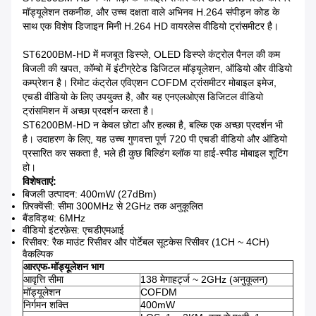
मॉड्यूलेशन तकनीक, और उच्च दक्षता वाले अभिनव H.264 संपीड़न कोड के
साथ एक विशेष डिजाइन मिनी H.264 HD वायरलेस वीडियो ट्रांसमीटर है।
ST6200BM-HD में मजबूत डिस्प्ले, OLED डिस्प्ले कंट्रोल पैनल की कम
बिजली की खपत, कॉम्बो में इंटीग्रेटेड डिजिटल मॉड्यूलेशन, ऑडियो और वीडियो
कम्प्रेशन है।
रिमोट कंट्रोल एविएशन COFDM ट्रांसमीटर मोबाइल इमेज,
एचडी वीडियो के लिए उपयुक्त है, और यह एनएलओएस डिजिटल वीडियो
ट्रांसमिशन में अच्छा प्रदर्शन करता है।
ST6200BM-HD न केवल छोटा और हल्का है, बल्कि एक अच्छा प्रदर्शन भी
है। उदाहरण के लिए, यह उच्च गुणवत्ता पूर्ण 720 पी एचडी वीडियो और ऑडियो
प्रसारित कर सकता है, भले ही कुछ बिल्डिंग ब्लॉक या हाई-स्पीड मोबाइल शूटिंग
हो।
विशेषताएं:
बिजली उत्पादन: 400mW (27dBm)
फ़्रिक्वेंसी: सीमा 300MHz से 2GHz तक अनुकूलित
बैंडविड्थ: 6MHz
वीडियो इंटरफ़ेस: एचडीएमआई
रिसीवर: रैक माउंट रिसीवर और पोर्टेबल सूटकेस रिसीवर (1CH ~ 4CH)
वैकल्पिक
आरएफ-मॉड्यूलेशन भाग
आवृत्ति सीमा
138 मेगाहर्ट्ज ~ 2GHz (अनुकूलन)
मॉड्यूलेशन
COFDM
निर्गमन शक्ति
400mW