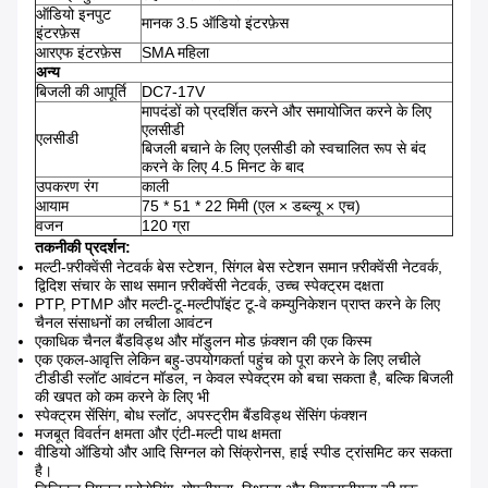
ऑडियो इनपुट
मानक 3.5 ऑडियो इंटरफ़ेस
इंटरफ़ेस
आरएफ इंटरफ़ेस
SMA महिला
अन्य
बिजली की आपूर्ति
DC7-17V
मापदंडों को प्रदर्शित करने और समायोजित करने के लिए
एलसीडी
एलसीडी
बिजली बचाने के लिए एलसीडी को स्वचालित रूप से बंद
करने के लिए 4.5 मिनट के बाद
उपकरण रंग
काली
आयाम
75 * 51 * 22 मिमी (एल × डब्ल्यू × एच)
वजन
120 ग्रा
तकनीकी प्रदर्शन:
मल्टी-फ़्रीक्वेंसी नेटवर्क बेस स्टेशन, सिंगल बेस स्टेशन समान फ़्रीक्वेंसी नेटवर्क,
द्विदिश संचार के साथ समान फ़्रीक्वेंसी नेटवर्क, उच्च स्पेक्ट्रम दक्षता
PTP, PTMP और मल्टी-टू-मल्टीपॉइंट टू-वे कम्युनिकेशन प्राप्त करने के लिए
चैनल संसाधनों का लचीला आवंटन
एकाधिक चैनल बैंडविड्थ और मॉडुलन मोड फ़ंक्शन की एक किस्म
एक एकल-आवृत्ति लेकिन बहु-उपयोगकर्ता पहुंच को पूरा करने के लिए लचीले
टीडीडी स्लॉट आवंटन मॉडल, न केवल स्पेक्ट्रम को बचा सकता है, बल्कि बिजली
की खपत को कम करने के लिए भी
स्पेक्ट्रम सेंसिंग, बोध स्लॉट, अपस्ट्रीम बैंडविड्थ सेंसिंग फंक्शन
मजबूत विवर्तन क्षमता और एंटी-मल्टी पाथ क्षमता
वीडियो ऑडियो और आदि सिग्नल को सिंक्रोनस, हाई स्पीड ट्रांसमिट कर सकता
है।