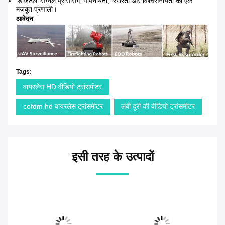
डिजिटल सिग्नल प्रोसेसिंग, गोपनीयता, स्थिरता और विश्वसनीयता की एक
मजबूत प्रणाली।
आवेदन
Tags:
वायरलेस HD वीडियो ट्रांसमीटर
cofdm hd वायरलेस ट्रांसमीटर
लंबी दूरी की वीडियो ट्रांसमीटर
इसी तरह के उत्पादों