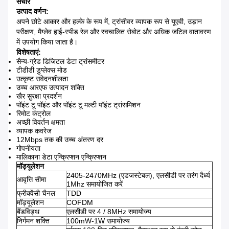
संचार
उत्पाद वर्णन:
अपने छोटे आकार और हल्के के रूप में, ट्रांसीवर व्यापक रूप से यूएवी, उड़ान
परीक्षण, मैग्लेव हाई-स्पीड रेल और स्वचालित रोबोट और अधिक जटिल वातावरण
में उपयोग किया जाता है।
विशेषताएं:
सैन्य-ग्रेड डिजिटल डेटा ट्रांसमीटर
टीडीडी डुप्लेक्स मोड
उत्कृष्ट संवेदनशीलता
उच्च आरएफ उत्पादन शक्ति
खैर सुरक्षा प्रदर्शन
पॉइंट टू पॉइंट और पॉइंट टू मल्टी पॉइंट ट्रांसमिशन
रिमोट कंट्रोल
अच्छी विवर्तन क्षमता
व्यापक कवरेज
12Mbps तक की उच्च अंतरण दर
गोपनीयता
मालिकाना डेटा एन्क्रिप्शन एन्क्रिप्शन
मॉड्यूलेशन
2405-2470MHz (एडजस्टेबल), एलसीडी पर तरंग दैर्ध्य
आवृत्ति सीमा
1Mhz समायोजित करें
फ्रीक्वेंसी चैनल
TDD
मॉड्यूलेशन
COFDM
बैंडविड्थ
एलसीडी पर 4 / 8MHz समायोज्य
निर्गमन शक्ति
100mW-1W समायोज्य