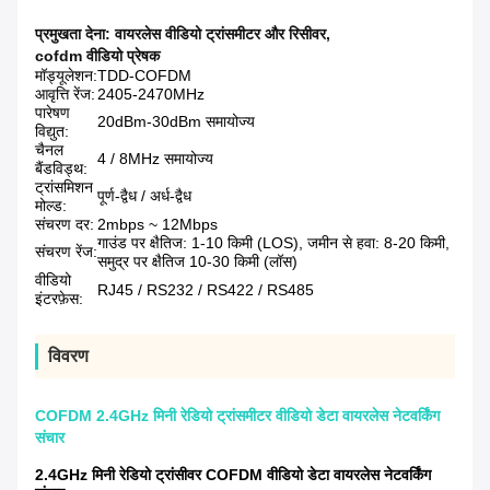
प्रमुखता देना:
वायरलेस वीडियो ट्रांसमीटर और रिसीवर
,
cofdm वीडियो प्रेषक
मॉड्यूलेशन:
TDD-COFDM
आवृत्ति रेंज:
2405-2470MHz
पारेषण
20dBm-30dBm समायोज्य
विद्युत:
चैनल
4 / 8MHz समायोज्य
बैंडविड्थ:
ट्रांसमिशन
पूर्ण-द्वैध / अर्ध-द्वैध
मोल्ड:
संचरण दर:
2mbps ~ 12Mbps
गाउंड पर क्षैतिज: 1-10 किमी (LOS), जमीन से हवा: 8-20 किमी,
संचरण रेंज:
समुद्र पर क्षैतिज 10-30 किमी (लॉस)
वीडियो
RJ45 / RS232 / RS422 / RS485
इंटरफ़ेस:
विवरण
COFDM 2.4GHz मिनी रेडियो ट्रांसमीटर वीडियो डेटा वायरलेस नेटवर्किंग
संचार
2.4GHz मिनी रेडियो ट्रांसीवर COFDM वीडियो डेटा वायरलेस नेटवर्किंग