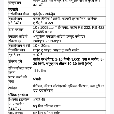
एईएस 128-बिट एन्क्रिप्शन, मैन्युअल रूप से कुंजी कोड
एन्क्रिप्शन
दर्ज करें
प्रणाली
ट्रांसमिशन मोल्ड
पूर्ण-द्वैध / अर्ध-द्वैध
ट्रांसमिशन
मानक टीसीपी / आईपी, पारदर्शी ट्रांसमिशन, सीरियल
प्रोटोकॉल
एसिंक्रोनस डेटा
10 / 100Bate-T ईथरनेट, उद्योग RS-232, RS-422-
डाटा प्रकार
RS485 मानक
एनालॉग ऑडियो
अनुकूलित एनालॉग ऑडियो इनपुट कनेक्टर
संचरण दर
2mbps ~ 12Mbps
ट्रांसमिशन में देरी
10 ~ 30ms
नेटवर्किंग मोड
प्वाइंट टू प्वाइंट, प्वाइंट टू मल्टी प्वाइंट
त्रुटि दर
≤10-6
गाउंड पर क्षैतिज: 1-10 किमी (LOS), हवा से जमीन: 8-
संचरण दूरी
20 किमी, समुद्र पर क्षैतिज 10-30 किमी (लॉस)
संवेदनशीलता प्राप्त
-99dBm
करना
प्राप्त करने की
ओमनी
विधा
पोर्टेबल, एरियल फोटोग्राफी, एरियल ऑपरेशन, कम दूरी का
आवेदन
डेटा ट्रांसमिशन
भौतिक इंटरफ़ेस
ईथरनेट इंटरफ़ेस
आरजे 45
232 रुपये /
छह पिन टर्मिनल ब्लॉक
422/485
पावर इनपुट
छह पिन टर्मिनल ब्लॉक