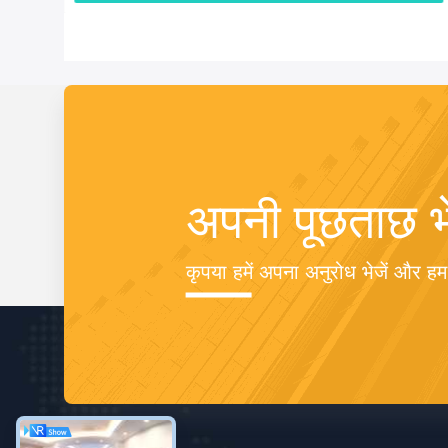
अपनी पूछताछ भे
कृपया हमें अपना अनुरोध भेजें और हम