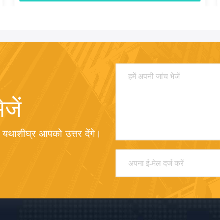
जें
 यथाशीघ्र आपको उत्तर देंगे।