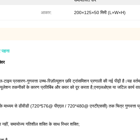
समायोजित करें
आकार:
200×125×50 मिमी (L×W×H)
र पहना
ीवर
 प्रसारण-गुणवत्ता उच्च-रिज़ॉल्यूशन छवि ट्रांसमिशन प्रणाली की नई पीढ़ी है।यह वर्
्यूलेशन तकनीकों के कारण प्रतिबिंब और कवर को दूर करता है,एनएलओएस या जटिल कार्य वाताव
डिंग के माध्यम से डीवीडी (720*576@ पीएएल / 720*480@ एनटीएससी) तक चित्र गुणवत्ता प
ा नहीं, समायोज्य गतिशील शक्ति के साथ स्थिर शक्ति;