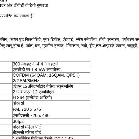
ा है
ोडर और डीवीडी वीडियो गुणवत्ता
 प्रसारित कर सकता है
ुलिसिंग, फायर एंड सिक्योरिटी, एयर डिफेंस, एंडगार्ड, स्मैश स्मैगलिंग, टीवी प्रसारण, पर्यावरण 
गू होता हैः पर्वत, वन, ग्रामीण इलाके, रेगिस्तान, नदी, द्वीप,तेल क्षेत्रबड़े खदान, समुद्री, 
300 मेगाहर्ट्ज ∙4.4 गीगाहर्ट्ज
एलसीडी पर 1 ¢ 5W समायोज्य
COFDM (64QAM, 16QAM, QPSK)
2/2.5/4/8MHz
एईएस 128बिट/संटोर बेसिक स्क्रैम्बलिंग
2 एमबीपीएस 12 एमबीपीएस
H.264 (इम्बेडेड ऑडियो)
बीएनसी
PAL 720 x 576
एनटीएससी 720 x 480
30fps
बीएनसी महिला पोर्ट
बीएनसी महिला पोर्ट
1अंतर्निहित लिथियम बैटरी: DC 14.4V