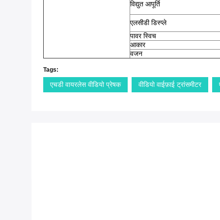
विद्युत आपूर्ति
एलसीडी डिस्प्ले
पावर स्विच
आकार
वजन
Tags:
एचडी वायरलेस वीडियो प्रेषक
वीडियो वाईफ़ाई ट्रांसमीटर