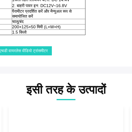
2. बाहरी पावर इन: DC12V~16.8V
पैरामीटर प्रदर्शित करें और मैन्युअल रूप से
समायोजित करें
चालू/बंद
200×125×50 मिमी (L×W×H)
1.5 किलो
एचडी वायरलेस वीडियो ट्रांसमीटर
इसी तरह के उत्पादों