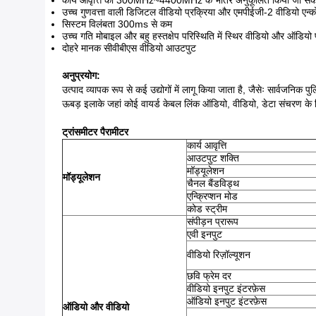
कार्य आवृत्ति को 300MHz~4400MHz के भीतर अनुकूलित किया जा सकत
उच्च गुणवत्ता वाली डिजिटल वीडियो प्रक्रिया और एमपीईजी-2 वीडियो एन्क
सिस्टम विलंबता 300ms से कम
उच्च गति मोबाइल और बहु हस्तक्षेप परिस्थिति में स्थिर वीडियो और ऑडियो
दोहरे मानक सीवीबीएस वीडियो आउटपुट
अनुप्रयोग:
उत्पाद व्यापक रूप से कई उद्योगों में लागू किया जाता है, जैसेः सार्वजनिक प
ऊबड़ इलाके जहां कोई वायर्ड केबल लिंक ऑडियो, वीडियो, डेटा संचरण के लिए ला
ट्रांसमीटर पैरामीटर
कार्य आवृत्ति
आउटपुट शक्ति
मॉड्यूलेशन
मॉड्यूलेशन
चैनल बैंडविड्थ
एन्क्रिप्शन मोड
कोड स्ट्रीम
संपीड़न प्रारूप
एवी इनपुट
वीडियो रिज़ॉल्यूशन
छवि फ्रेम दर
वीडियो इनपुट इंटरफ़ेस
ऑडियो इनपुट इंटरफ़ेस
ऑडियो और वीडियो