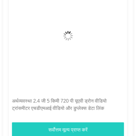
C50HPT 40-70km Mavlink 2.4GHz COFDM यूएवी
वीडियो ट्रांसमीटर अल्ट्रा लंबी दूरी UP/Downlink
सर्वोत्तम मूल्य प्राप्त करें