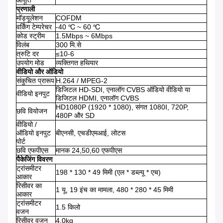
आपूर्ति
प्रणाली
मॉड्यूलेशन
COFDM
वर्किंग टेम्परेचर
-40 ℃ ~ 60 ℃
कोड स्ट्रीम
1.5Mbps ~ 6Mbps
विलंब
300 मि.से
त्रुटि दर
≤10-6
उपयोग मोड
व्यक्तिगत हथियार
वीडियो और ऑडियो
संकुचित प्रारूप
H.264 / MPEG-2
डिजिटल HD-SDI, एनालॉग CVBS ऑडियो वीडियो या
वीडियो इनपुट
डिजिटल HDMI, एनालॉग CVBS
HD1080P (1920 * 1080), संगत 1080I, 720P,
छवि वियोजन
480P और SD
वीडियो /
ऑडियो इनपुट
बीएनसी, एचडीएमआई, लोटस
पोर्ट
छवि एफपीएस
मानक 24,50,60 एफपीएस
पैकेजिंग विवरण
ट्रांसमीटर
198 * 130 * 49 मिमी (एल * डब्ल्यू * एच)
आकार
रिसीवर का
1 यू, 19 इंच का मामला, 480 * 280 * 45 मिमी
आकार
ट्रांसमीटर
1.5 किलो
वजन
रिसीवर वजन
4.0kg