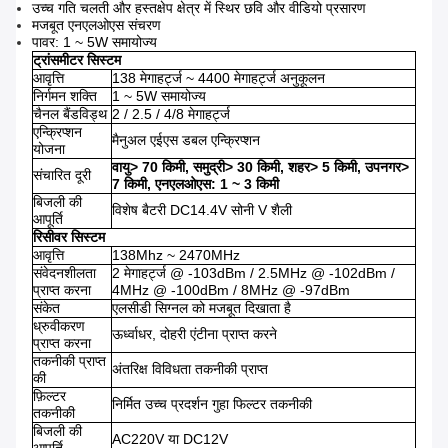
उच्च गति चलती और हस्तक्षेप क्षेत्र में स्थिर छवि और वीडियो प्रसारण
मजबूत एनएलओएस संचरण
पावर: 1 ~ 5W समायोज्य
ट्रांसमीटर सिस्टम
आवृत्ति
138 मेगाहर्ट्ज ~ 4400 मेगाहर्ट्ज अनुकूलन
निर्गमन शक्ति
1 ~ 5W समायोज्य
चैनल बैंडविड्थ
2 / 2.5 / 4/8 मेगाहर्ट्ज
एन्क्रिप्शन
मैनुअल एईएस डबल एन्क्रिप्शन
योजना
वायु> 70 किमी, समुद्री> 30 किमी, शहर> 5 किमी, उपनगर>
संचारित दूरी
7 किमी, एनएलओएस: 1 ~ 3 किमी
बिजली की
विशेष बैटरी DC14.4V सोनी V शैली
आपूर्ति
रिसीवर सिस्टम
आवृत्ति
138Mhz ~ 2470MHz
संवेदनशीलता
2 मेगाहर्ट्ज @ -103dBm / 2.5MHz @ -102dBm /
प्राप्त करना
4MHz @ -100dBm / 8MHz @ -97dBm
संकेत
एलसीडी सिग्नल को मजबूत दिखाता है
ध्रुवीकरण
ऊर्ध्वाधर, दोहरी एंटीना प्राप्त करने
प्राप्त करना
तकनीकी प्राप्त
अंतरिक्ष विविधता तकनीकी प्राप्त
की
फ़िल्टर
निर्मित उच्च प्रदर्शन गुहा फिल्टर तकनीकी
तकनीकी
बिजली की
AC220V या DC12V