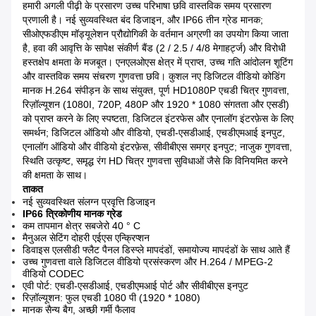
हमारी अगली पीढ़ी के प्रसारण उच्च परिभाषा छवि वास्तविक समय प्रसारण
प्रणाली है।
नई सुव्यवस्थित बंद डिजाइन, और IP66 तीन ग्रेड मानक;
सीओएफडीएम मॉड्यूलेशन प्रौद्योगिकी के वर्तमान अग्रणी का उपयोग किया जाता
है, हवा की आवृत्ति के सापेक्ष संकीर्ण बैंड (2 / 2.5 / 4/8 मेगाहर्ट्ज) और विरोधी
हस्तक्षेप क्षमता के मजबूत।
एनएलओएस क्षेत्र में प्राप्त, उच्च गति आंदोलन शूटिंग
और वास्तविक समय संचरण गुणवत्ता छवि।
कुशल नए डिजिटल वीडियो कोडिंग
मानक H.264 संपीड़न के साथ संयुक्त, पूर्ण HD1080P एचडी चित्र गुणवत्ता,
रिज़ॉल्यूशन (1080I, 720P, 480P और 1920 * 1080 संगतता और एसडी)
को प्राप्त करने के लिए स्पष्टता, डिजिटल इंटरफेस और एनालॉग इंटरफ़ेस के लिए
समर्थन;
डिजिटल ऑडियो और वीडियो, एचडी-एसडीआई, एचडीएमआई इनपुट,
एनालॉग ऑडियो और वीडियो इंटरफ़ेस, सीवीबीएस समग्र इनपुट;
नाजुक गुणवत्ता,
स्थिति उत्कृष्ट, समृद्ध रंग HD चित्र गुणवत्ता सुविधाओं जैसे कि विनियमित करने
की क्षमता के साथ।
ताकत
नई सुव्यवस्थित संलग्न प्रवृत्ति डिजाइन
IP66 त्रिकोणीय मानक ग्रेड
कम तापमान क्षेत्र सबजेरो 40 ° C
मैनुअल सेटिंग दोहरी एईएस एन्क्रिप्शन
डिवाइस एलसीडी फ्लैट पैनल डिस्प्ले मापदंडों, समायोज्य मापदंडों के साथ आते हैं
उच्च गुणवत्ता वाले डिजिटल वीडियो प्रसंस्करण और H.264 / MPEG-2
वीडियो CODEC
एवी पोर्ट: एचडी-एसडीआई, एचडीएमआई पोर्ट और सीवीबीएस इनपुट
रिज़ॉल्यूशन: फुल एचडी 1080 पी (1920 * 1080)
मानक सैन्य बैग, अच्छी गर्मी फैलाव