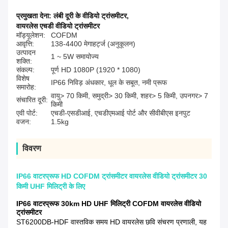
प्रमुखता देना:
लंबी दूरी के वीडियो ट्रांसमीटर
,
वायरलेस एचडी वीडियो ट्रांसमीटर
मॉड्यूलेशन:
COFDM
आवृत्ति:
138-4400 मेगाहर्ट्ज (अनुकूलन)
उत्पादन
1 ~ 5W समायोज्य
शक्ति:
संकल्प:
पूर्ण HD 1080P (1920 * 1080)
विशेष
IP66 निविड़ अंधकार, धूल के सबूत, नमी प्रूफ
समारोह:
वायु> 70 किमी, समुद्री> 30 किमी, शहर> 5 किमी, उपनगर> 7
संचारित दूरी:
किमी
एवी पोर्ट:
एचडी-एसडीआई, एचडीएमआई पोर्ट और सीवीबीएस इनपुट
वजन:
1.5kg
विवरण
IP66 वाटरप्रूफ HD COFDM ट्रांसमीटर वायरलेस वीडियो ट्रांसमीटर 30
किमी UHF मिलिट्री के लिए
IP66 वाटरप्रूफ 30km HD UHF मिलिट्री COFDM वायरलेस वीडियो
ट्रांसमीटर
ST6200DB-HDF वास्तविक समय HD वायरलेस छवि संचरण प्रणाली, यह