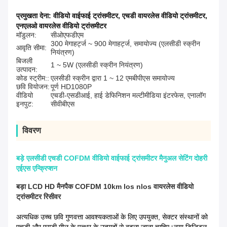
प्रमुखता देना:
वीडियो वाईफाई ट्रांसमीटर
,
एचडी वायरलेस वीडियो ट्रांसमीटर
,
एनएलओ वायरलेस वीडियो ट्रांसमीटर
मॉडुलन:
सीओएफडीएम
300 मेगाहर्ट्ज ~ 900 मेगाहर्ट्ज, समायोज्य (एलसीडी स्क्रीन
आवृति सीमा:
नियंत्रण)
बिजली
1 ~ 5W (एलसीडी स्क्रीन नियंत्रण)
उत्पादन:
कोड स्ट्रीम::
एलसीडी स्क्रीन द्वारा 1 ~ 12 एमबीपीएस समायोज्य
छवि वियोजन:
पूर्ण HD1080P
वीडियो
एचडी-एसडीआई, हाई डेफिनिशन मल्टीमीडिया इंटरफेस, एनालॉग
इनपुट:
सीवीबीएस
विवरण
बड़े एलसीडी एचडी COFDM वीडियो वाईफाई ट्रांसमीटर मैनुअल सेटिंग दोहरी
एईएस एन्क्रिप्शन
बड़ा LCD HD मैनपैक COFDM 10km los nlos वायरलेस वीडियो
ट्रांसमीटर रिसीवर
अत्यधिक उच्च छवि गुणवत्ता आवश्यकताओं के लिए उपयुक्त, सेक्टर संस्थानों को