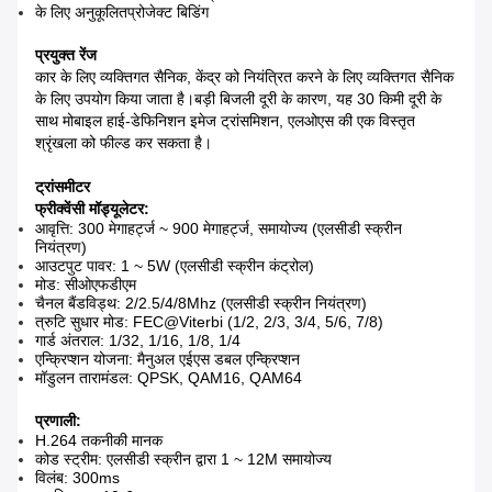
के लिए अनुकूलित
प्रोजेक्ट बिडिंग
प्रयुक्त रेंज
कार के लिए व्यक्तिगत सैनिक, केंद्र को नियंत्रित करने के लिए व्यक्तिगत सैनिक
के लिए उपयोग किया जाता है।बड़ी बिजली दूरी के कारण, यह 30 किमी दूरी के
साथ मोबाइल हाई-डेफिनिशन इमेज ट्रांसमिशन, एलओएस की एक विस्तृत
श्रृंखला को फील्ड कर सकता है।
ट्रांसमीटर
फ्रीक्वेंसी मॉड्यूलेटर
:
आवृत्ति: 300 मेगाहर्ट्ज ~ 900 मेगाहर्ट्ज, समायोज्य (एलसीडी स्क्रीन
नियंत्रण)
आउटपुट पावर: 1 ~ 5W (एलसीडी स्क्रीन कंट्रोल)
मोड: सीओएफडीएम
चैनल बैंडविड्थ: 2/2.5/4/8Mhz (एलसीडी स्क्रीन नियंत्रण)
त्रुटि सुधार मोड: FEC@Viterbi (1/2, 2/3, 3/4, 5/6, 7/8)
गार्ड अंतराल: 1/32, 1/16, 1/8, 1/4
एन्क्रिप्शन योजना: मैनुअल एईएस डबल एन्क्रिप्शन
मॉडुलन तारामंडल: QPSK, QAM16, QAM64
प्रणाली:
H.264 तकनीकी मानक
कोड स्ट्रीम: एलसीडी स्क्रीन द्वारा 1 ~ 12M समायोज्य
विलंब: 300ms