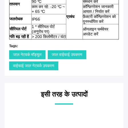
90 ℃
समर्थन करें
तापमान
काम कर रहे: -20 ℃ ~
कॉन्फ़िगरेशन जानकारी
+ 65 ℃
आयात / निर्यात करें
प्रबंध
फ़ैक्टरी कॉन्फ़िगरेशन को
जलरोधक
IP66
पुनर्स्थापित करें
1 * सीरियल पोर्ट
सीरियल पोर्ट
ऑनलाइन फर्मवेयर
(अनुरोध पर)
अपडेट करें
गति बढ़ रही है
> 200 किलोमीटर / घंटा
Tags:
जाल नेटवर्क मॉड्यूल
जाल वाईफाई उपकरण
वाईफाई जाल नेटवर्क उपकरण
इसी तरह के उत्पादों