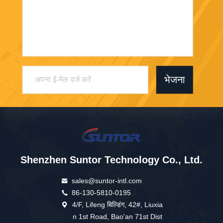
भेजना
Shenzhen Suntor Technology Co., Ltd.
sales@suntor-intl.com
86-130-5810-0195
4/F, Lifeng बिल्डिंग, 42#, Liuxia
n 1st Road, Bao'an 71st Dist