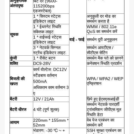
आनुक्रमिक
बिट दर (9600-
अंतरापृष्ठ
115200bps
एडजस्टेबल)
1 * सिस्टम स्टेट्स
अनुकूली दर मोड का
इंडिकेटर लाइट
समर्थन करता है
1 * ईथरनेट स्थिति
WMM / 802.11e
QoS का समर्थन करें
संकेतक लाइट
सूचक
1 * वाईफाई स्टेट्स
वाई - फाई
समर्थन दूरी अनुकूलन
इंडिकेटर लाइट
3 * नेटवर्क सिग्नल
समर्थन आरटीएस /
स्ट्रेंथ इंडिकेटर लाइट
सीटीएस सेटिंग
कुंजी
1 * रीसेट बटन
समर्थन मैक पते को छानने
शक्ति
DC9-28V
कनेक्शन स्थिति प्रदर्शन
कार्य वोल्टेज: DC12V
स्टैंडबाय वर्तमान
बिजली की
WPA / WPA2 / WEP
500mA
एन्क्रिप्शन
खपत
अधिकतम काम वर्तमान 3
ए
बैटरी
12V / 21Ah
छिपे हुए ईएसएसआईडी
समर्थन नेटवर्क पारदर्शी
बैटरी धीरज
4 घंटे (पूर्ण शुल्क)
ट्रांसमिशन जीपीएस मूल
स्थिति डेटा
वेब पेज प्रबंधन का
220mm * 155mm *
आयाम
52mm
समर्थन करें
भंडारण: -30 ℃ ~ +
SSH सुरक्षा प्रबंधन का