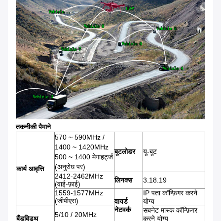
तकनीकी पैमाने
570 ~ 590MHz /
1400 ~ 1420MHz
बूटलोडर
यू-बूट
500 ~ 1400 मेगाहर्ट्ज
(अनुरोध पर)
कार्य आवृत्ति
2412-2462MHz
लिनक्स
3.18.19
(वाई-फ़ाई)
1559-1577MHz
IP पता कॉन्फ़िगर करने
(जीपीएस)
वायर्ड
योग्य
नेटवर्क
सबनेट मास्क कॉन्फ़िगर
5/10 / 20MHz
बैंडविड्थ
करने योग्य