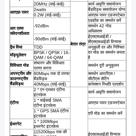
20MHz (वाई-फ़ाई)
कार्य आवृत्ति समायोजन
2watts
बैंडविड्थ समायोजन योग्य
आरएफ़ पावर
0.2W (वाई-फ़ाई)
आरएफ पावर एडजस्टेबल
एडहॉक का समर्थन करें
-92dBm
समर्थन 42 नोड
आर
एक्स
अधिकतम
संवेदनशीलता
ईएसएसआईडी /
-90dBm (वाई-फ़ाई)
बीएसएसआईडी विन्यास
बेतार तंत्र
द्वैध विधा
TDD
अनुकूली दर और निश्चित
दर मोड का समर्थन करता
BPSK / QPSK / 16-
मॉड्यूलेशन
QAM / 64-QAM
है
संचारण और विविधता
विविधता मोड
समर्थन दूरी अनुकूलन
प्राप्त करना
अपस्ट्रीम और
80Mbps तक दो तरफा
समर्थन आरटीएस /
डाउनस्ट्रीम
बैंडविड्थ
सीटीएस सेटिंग
बैंडविड्थ
40Mbps (वाई-फ़ाई)
कनेक्शन स्थिति प्रदर्शन
2 * एन प्रकार एंटीना
कार्य आवृत्ति समायोजन
इंटरफ़ेस
1 * वाईफ़ाई SMA
एंटीना
आरएफ पावर एडजस्टेबल
एंटीना इंटरफ़ेस
1 * GPS SMA एंटीना
एपी मोड का समर्थन करें
इंटरफ़ेस
1 * 100Mbps
ईथरनेट
इथरनेट इंटरफ़ेस
115200bps तक की
ईएसएसआईडी विन्यास