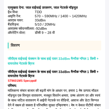
प्रमुखता देना:
जाल वाईफाई उपकरण
,
जाल नेटवर्क मॉड्यूल
द्वैध विधा:
TDD
आवृत्ति रेंज:
570 ~ 590MHz / 1400 ~ 1420MHz
आरएफ पावर:
33dBm
बैंडविड्थ:
5/10 / 20MHz
आरएक्स संवेदनशीलता:
-92dBm
ऑपरेटिंग वोल्ट:
डीसी 9 ~ 28 वी
विवरण
जीपीएस वाईफाई फंक्शन के साथ हाई पावर 33dBm मैनपैक नॉगल 1 किमी +
वायरलेस नेटवर्क ब्रिज
जीपीएस वाईफाई फंक्शन के साथ हाई पावर 33dBm मैनपैक नॉगल 1 किमी +
वायरलेस नेटवर्क ब्रिज
ST9601MS Specppdf
परिचय:
मालिकाना संचार बाजार की बढ़ती मांग के आधार पर, हमारा 1 मेष उत्पाद मॉडल
मॉड्यूल एक विस्तृत वातावरण, मजबूत विवर्तन क्षमता, उच्च अंतरण दर और स्वयं
के साथ जटिल वातावरण में आईपी नेटवर्क पर वीडियो, आवाज और डेटा सिग्नल
देने में सक्षम हो सकता है परिभाषित सुरक्षा एन्क्रिप्शन। मेष न केवल पीटीपी संचार