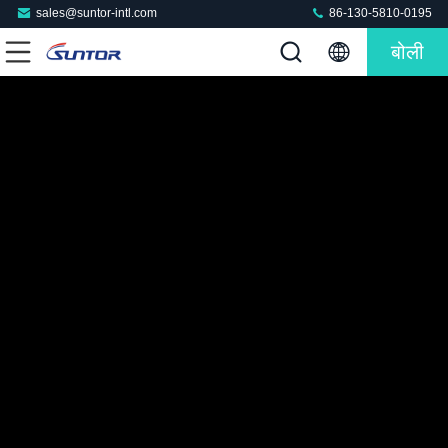
sales@suntor-intl.com
86-130-5810-0195
बोली