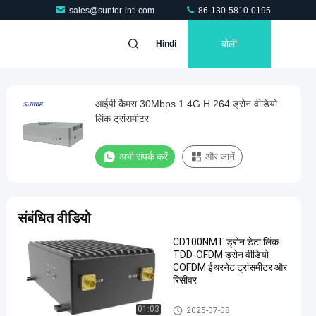
sales@suntor-intl.com
86-130-5810-0195
बोली
Hindi
आईपी ​​कैमरा 30Mbps 1.4G H.264 ड्रोन वीडियो
लिंक ट्रांसमीटर
अभी संपर्क करें
और जानें
संबंधित वीडियो
CD100NMT ड्रोन डेटा लिंक
TDD-OFDM ड्रोन वीडियो
COFDM ईथरनेट ट्रांसमीटर और
रिसीवर
COFDM ट्रांसमीटर
01:03
2025-07-08