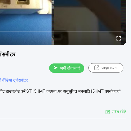
ांसमीटर
साझा करना
अभी संपर्क करें
की वीडियो ट्रांसमीटर
ं डेटा शीट डाउनलोड करें ST15HMT कल्पना..पद अनुसूचित जनजाति15HMT उपयोगकर्ता
संदेश छोड़ें