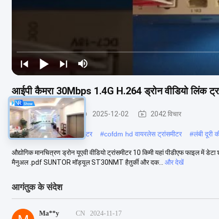
आईपी ​​कैमरा 30Mbps 1.4G H.264 ड्रोन वीडियो लिंक ट्र
COFDM ट्रांसमीटर
2025-12-02
2042 विचार
#
वायरलेस HD वीडियो ट्रांसमीटर
#
cofdm hd वायरलेस ट्रांसमीटर
#
लंबी दूरी 
औद्योगिक मानचित्रण ड्रोन यूएवी वीडियो ट्रांसमीटर 10 किमी यहां पीडीएफ फाइल मे
मैनुअल .pdf SUNTOR मॉड्यूल ST30NMT हैतुर्की और दक...
और देखें
आगंतुक के संदेश
Ma**y
CN
2024-11-17