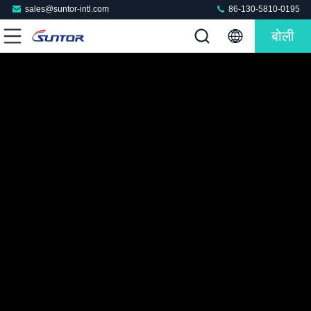
sales@suntor-intl.com
86-130-5810-0195
बोली