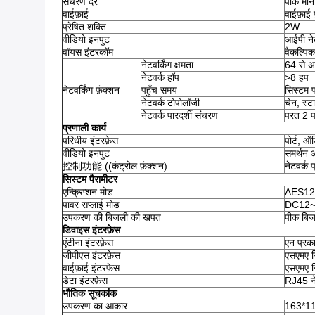
संचरण दर
पीक म
वाईफ़ाई
वाईफ़ाई 
प्रेषित शक्ति
2W
वीडियो इनपुट
आईपी ने
वॉयस इंटरकॉम
वैकल्पि
नेटवर्किंग क्षमता
64 से अ
नेटवर्क हॉप
>8 हप
नेटवर्किंग फ़ंक्शन
पहुँच समय
सिस्टम प
नेटवर्क टोपोलॉजी
चेन, स्
नेटवर्क पारदर्शी संचरण
परत 2 प
प्रणाली कार्य
परिधीय इंटरफ़ेस
पोर्ट, ऑ
वीडियो इनपुट
समर्थन 
控制功能 ((कंट्रोल फ़ंक्शन)
नेटवर्क 
सिस्टम पैरामीटर
एन्क्रिप्शन मोड
AES12
पावर सप्लाई मोड
DC12~36
उपकरण की बिजली की खपत
पीक बि
डिवाइस इंटरफ़ेस
एंटीना इंटरफ़ेस
एन प्रक
जीपीएस इंटरफ़ेस
एसएमए 
वाईफ़ाई इंटरफ़ेस
एसएमए 
डेटा इंटरफ़ेस
RJ45 ने
भौतिक सूचकांक
उपकरण का आकार
163*11