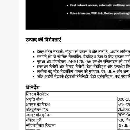
उत्पाद की विशेषताएं
केंद्र रहित नेटवर्कः नोड्स की समान स्थिति होती है, अर्थात टर्मिनल
मनमाने ढंग से संरचित नेटवर्किंगः बैंडविड्थ डेटा के लिए इष्टतम
सुरक्षा और गोपनीयताः AES128/256 समर्थन एन्क्रिप्शन की परतों ज
हस्तक्षेप विरोधी और विनाश विरोधी: डेटा बैंडविड्थ और हस्तक्षे
लचीला बहु-नोड नेटवर्किंगः चैनल की गुणवत्ता, दर, BER और अन्य
ऑल-आईपी नेटवर्क इंटरऑपरेबिलिटीः डेटा ट्रांसमिशन, कई प्रणाल
विनिर्देश
सिस्टम पैरामीटर
आवृत्ति सीमा
300-150
आरएफ बैंडविड्थ
5/10/
मॉड्यूलेशन मोड
सीओएफ
नक्षत्र मॉड्यूलेशन
BPSK/
संचरण दूरी
>30 किमी
संवेदनशीलता दिखाना
-97d