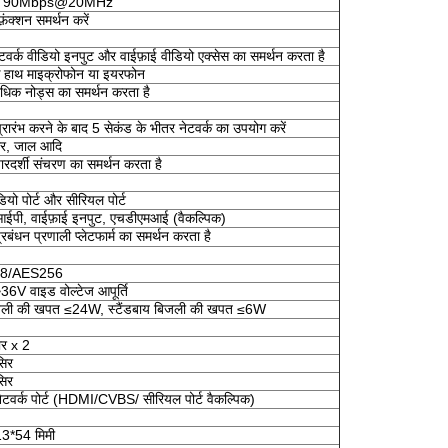
ान 90Mbps@20MHz
फ़ंक्शन समर्थन करें
टवर्क वीडियो इनपुट और वाईफ़ाई वीडियो एक्सेस का समर्थन करता है
क हाथ माइक्रोफोन या इयरफोन
धिक नोड्स का समर्थन करता है
्रारंभ करने के बाद 5 सेकंड के भीतर नेटवर्क का उपयोग करें
टार, जाल आदि
ारदर्शी संचरण का समर्थन करता है
डियो पोर्ट और सीरियल पोर्ट
आईपी, वाईफ़ाई इनपुट, एचडीएमआई (वैकल्पिक)
प्रबंधन प्रणाली प्लेटफार्म का समर्थन करता है
8/AES256
V वाइड वोल्टेज आपूर्ति
जली की खपत ≤24W, स्टैंडबाय बिजली की खपत ≤6W
ार x 2
सिर
सिर
टवर्क पोर्ट (HDMI/CVBS/ सीरियल पोर्ट वैकल्पिक)
3*54 मिमी