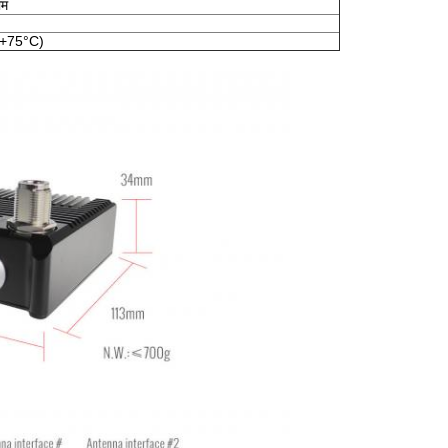
ाम
C+75°C)