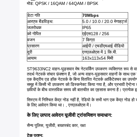
मोड: QPSK / 16QAM / 64QAM / BPSK
डेटा गति
70Mbps
आरएफ बैंडविड्थ:
5.0 / 10.0 / 20.0 मेगाहर्ट्ज
जलरोधक
IP65
को गोपित
एईएस128 / 256
वजन
7 किग्रा
प्रसारण
आईपी ​​/ एचडीएमआई वीडियो
दूरी
एनएलओएस में 1 कि.मी.
आयाम
163x113x54 मिमी
ST9633NC2 वाहन-घुड़सवार मेष नेटवर्किंग उपकरण व्यक्तिगत रूप से वाहन-घ
तदर्थ नेटवर्क संचार फ़ंक्शन है, जो अन्य वाहन-घुड़सवार वाहनों के सा
एक केंद्रीय एड हॉक नेटवर्क के बिना वितरित नेटवर्क आर्किटेक्चर का उपयोग
समूह में किसी भी उपकरण को डिस्कनेक्ट किया गया है, और प्रभावी ऐन्टेन
छवियों के बीच वास्तविक समय की बातचीत का एहसास करना है। प्रत्येक
सिस्टम में निश्चित केंद्र नोड नहीं है, रेडियो के सभी भाग एक केंद्र नोड हो
के लिए आवेदन किया था।
, एनएलओएस में।
के लिए उत्पाद आवेदन
यूजीवी ट्रांसमिशन समाधान
:
सैन्य पुलिस, यूजीवी, बख्तरबंद कार, रक्षा
टेक प्रश्न: