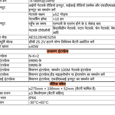
 बनें
-97dBm@1MHz
आईपी नेटवर्क वीडियो इनपुट, वाईफ़ाई वीडियो एक्सेस और एचडीएमआ
नपुट
इनपुट का समर्थन करें
नेटवर्क सक्षम
≥52 नोड्स
नेटवर्किंग हॉप्स
>10 हप
नपुट
पहुँच का समय
प्रणाली के प्रारंभ होने के 5 सेकंड बाद
केंद्रविहीन नेटवर्क, स्टार नेटवर्क, चेन नेटवर्क, मेष
नेटवर्क टोपोलॉजी
आदि
शन मोड
AES128/AES256
र्ति मोल्ड
डीसी 25.2V हटाने योग्य लिथियम बैटरी आवंटित करें
की खपत
≤40W
उपकरण इंटरफ़ेस
टरफ़ेस
N-K×2
ंटरफ़ेस
एसएमए-के
ंटरफ़ेस
एसएमए-के
ंटरफ़ेस
विमानन इंटरफ़ेस, समर्थन 100M नेटवर्क इंटरफ़ेस
टरफ़ेस
विमानन इंटरफ़ेस,हैंड माइक्रोफोन या ईयरफोन का समर्थन करें
ई इंटरफ़ेस
विमानन इंटरफेस, एचडीएमआई इनपुट का समर्थन करें
भौतिक संकेत
≤275mm × 198mm × 52mm (बैटरी शामिल है)
का वजन
≤3 किलोग्राम (बैटरी सहित)
 स्तर
IP66
मान
-30°C+65°C