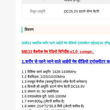
वीडियो इनपुट
विद्युत आपूर्ति:
DC25.2V हटाने योग्य बैटरी
विवरण
एमबी33 सामरिक शरीर पहने आईपी मेष वीडियो ट्रांसमीटर एईएस256 एन्क्र
MB33 बैकपैक मेष रेडियो विनिर्देश-v1.0_compr..
.
1.
शरीर से पहने जाने वाले आईपी मेष वीडियो ट्रांसमीटर क
1.1 विशिष्ट कार्य आवृत्तिः 1428-1438MHz
1.2 बैंडविड्थ: 1/2/5/10/20MHz
1.3 मजबूत बैगपैक (डब्ल्यू/ट्विस्ट-लॉक बैटरी कनेक्टर)
1.4 बिजली की आपूर्तिः हटाने योग्य बैटरी DC16.8V
1.5 संचरण दर: 90 एमबीपीएस
1.6 एनएलओएस दूरी: 500-1000M
1.7 वजनः800g ((बैटरी शामिल है)
1.8 आकारः 214*71*35.8 मिमी ((बैटरी शामिल है)