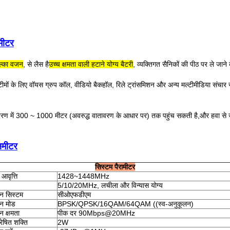
समीटर
ल्का वजन
, से लैस है
उच्च क्षमता वाली हटाने योग्य बैटरी
, व्यक्तिगत सैनिकों की पीठ पर ले जाने
िक टीमों के लिए वॉयस ग्रुप कॉल, वीडियो बैकहॉल, रिले ट्रांसमिशन और अन्य मल्टीमीडिया संच
ातावरण में 300 ~ 1000 मीटर (अवरुद्ध वातावरण के आधार पर) तक पहुंच सकती है,और हवा 
ंसमीटर
सिस्टम पैरामीटर
आवृत्ति
1428~1448MHz
5/10/20MHz, लचीला और विन्यास योग्य
शन सिस्टम
सीओएफडीएम
शन मोड
BPSK/QPSK/16QAM/64QAM ((स्व-अनुकूलन)
न क्षमता
पीक दर 90Mbps@20MHz
ेषित शक्ति
2W