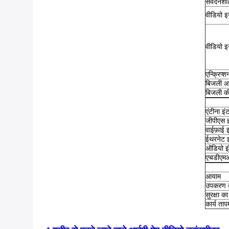
संवेदनशील
वीडियो इ
वीडियो इ
एन्क्रिप्
बिजली आपू
बिजली 
एंटीना इं
जीपीएस इ
वाईफ़ाई इ
ईथरनेट इ
ऑडियो इं
एचडीएमआ
आयाम
उपकरण 
सुरक्षा का
कार्य ताप