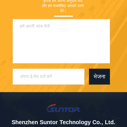
कृपया हमें अपना अनुरोध भेजें 
और हम यथाशीघ्र आपको उत्तर 
देंगे।
भेजना
Shenzhen Suntor Technology Co., Ltd.