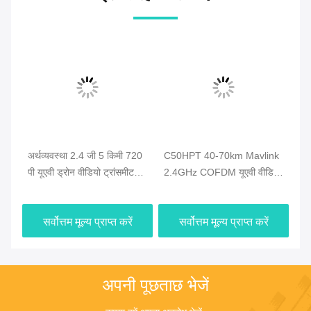
अर्थव्यवस्था 2.4 जी 5 किमी 720
C50HPT 40-70km Mavlink
C5
ेस
पी यूएवी ड्रोन वीडियो ट्रांसमीटर
2.4GHz COFDM यूएवी वीडियो
नि
एचडीएमआई वीडियो और डुप्लेक्स
ट्रांसमीटर अल्ट्रा लंबी दूरी
ट्र
डेटा लिंक
UP/Downlink
ट्
सर्वोत्तम मूल्य प्राप्त करें
सर्वोत्तम मूल्य प्राप्त करें
अपनी पूछताछ भेजें