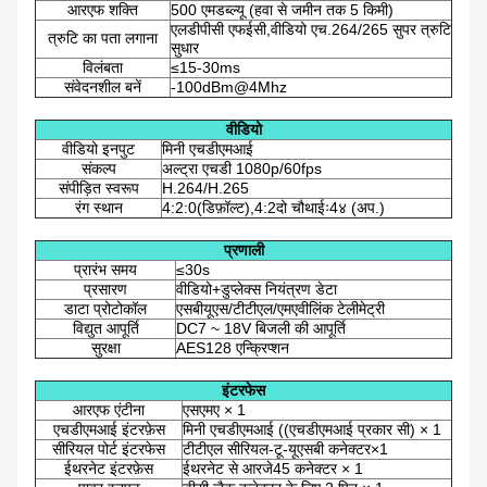
आरएफ शक्ति
500 एमडब्ल्यू (हवा से जमीन तक 5 किमी)
एलडीपीसी एफईसी,वीडियो एच.264/265 सुपर त्रुटि
त्रुटि का पता लगाना
सुधार
विलंबता
≤15-30ms
संवेदनशील बनें
-100dBm@4Mhz
वीडियो
वीडियो इनपुट
मिनी एचडीएमआई
संकल्प
अल्ट्रा एचडी 1080p/60fps
संपीड़ित स्वरूप
H.264/H.265
रंग स्थान
4:2:0(डिफ़ॉल्ट),4:2दो चौथाईः4४ (अप.)
प्रणाली
प्रारंभ समय
≤30s
प्रसारण
वीडियो+डुप्लेक्स नियंत्रण डेटा
डाटा प्रोटोकॉल
एसबीयूएस/टीटीएल/एमएवीलिंक टेलीमेट्री
विद्युत आपूर्ति
DC7 ~ 18V बिजली की आपूर्ति
सुरक्षा
AES128 एन्क्रिप्शन
इंटरफेस
आरएफ एंटीना
एसएमए × 1
एचडीएमआई इंटरफ़ेस
मिनी एचडीएमआई ((एचडीएमआई प्रकार सी) × 1
सीरियल पोर्ट इंटरफेस
टीटीएल सीरियल-टू-यूएसबी कनेक्टर×1
ईथरनेट इंटरफ़ेस
ईथरनेट से आरजे45 कनेक्टर × 1