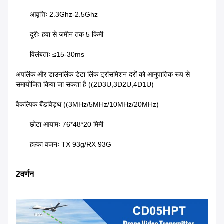
आवृत्तिः 2.3Ghz-2.5Ghz
दूरीः हवा से जमीन तक 5 किमी
विलंबताः ≤15-30ms
अपलिंक और डाउनलिंक डेटा लिंक ट्रांसमिशन दरों को आनुपातिक रूप से
समायोजित किया जा सकता है ((2D3U,3D2U,4D1U)
वैकल्पिक बैंडविड्थ ((3MHz/5MHz/10MHz/20MHz)
छोटा आयामः 76*48*20 मिमी
हल्का वजनः TX 93g/RX 93G
2वर्णन