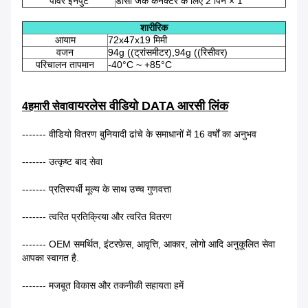
पावर इनपुट
डीसी जैक कनेक्टर के लिए 2 पिन × 1
शारीरिक
आयाम
72x47x19 मिमी
वजन
94g ((ट्रांसमीटर),94g ((रिसीवर)
परिचालन तापमान
-40°C ~ +85°C
वायरलेस वीडियो DATA आरसी लिंक
4हमारी सेवा
------- वीडियो वितरण बुनियादी ढांचे के समाधानों में 16 वर्षों का अनुभव
------- उत्कृष्ट बाद सेवा
------- प्रतिस्पर्धी मूल्य के साथ उच्च गुणवत्ता
------- त्वरित प्रतिक्रिया और त्वरित वितरण
------- OEM समर्थित, इंटरफ़ेस, आवृत्ति, आकार, लोगो आदि अनुकूलित सेवा
आपका स्वागत है.
------- मजबूत विकास और तकनीकी सहायता हमें