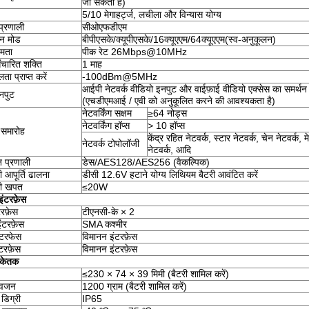
जा सकता है)
5/10 मेगाहर्ट्ज, लचीला और विन्यास योग्य
प्रणाली
सीओएफडीएम
शन मोड
बीपीएसके/क्यूपीएसके/16क्यूएएम/64क्यूएएम(स्व-अनुकूलन)
षमता
पीक रेट 26Mbps@10MHz
चारित शक्ति
1 माह
ता प्राप्त करें
-100dBm@5MHz
आईपी ​​​​नेटवर्क वीडियो इनपुट और वाईफ़ाई वीडियो एक्सेस का समर्थन 
नपुट
(एचडीएमआई / एवी को अनुकूलित करने की आवश्यकता है)
नेटवर्किंग सक्षम
≥64 नोड्स
नेटवर्किंग हॉप्स
> 10 हॉप्स
ग समारोह
केंद्र रहित नेटवर्क, स्टार नेटवर्क, चेन नेटवर्क, म
नेटवर्क टोपोलॉजी
नेटवर्क, आदि
शन प्रणाली
डेस/AES128/AES256 (वैकल्पिक)
 आपूर्ति ढालना
डीसी 12.6V हटाने योग्य लिथियम बैटरी आवंटित करें
की खपत
≤20W
ंटरफ़ेस
टरफ़ेस
टीएनसी-के × 2
ंटरफ़ेस
SMA कश्मीर
इंटरफेस
विमानन इंटरफ़ेस
टरफ़ेस
विमानन इंटरफ़ेस
ंकेतक
≤230 × 74 × 39 मिमी (बैटरी शामिल करें)
वजन
1200 ग्राम (बैटरी शामिल करें)
 डिग्री
IP65