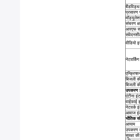
बैंडविड्थ
प्रसारण 
मॉड्यूले
संचरण क्
आरएफ सं
संवेदनशील
वीडियो इ
नेटवर्किं
एन्क्रिप्
बिजली की
बिजली 
उपकरण इ
एंटीना इं
वाईफ़ाई इ
नेटवर्क 
आवाज इं
भौतिक स
आयाम
उपकरण 
सुरक्षा की