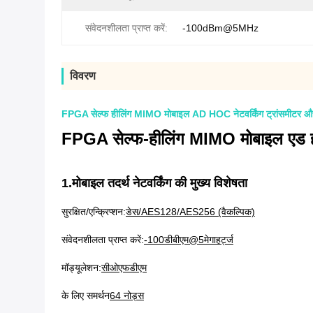
संवेदनशीलता प्राप्त करें:
-100dBm@5MHz
विवरण
FPGA सेल्फ हीलिंग MIMO मोबाइल AD HOC नेटवर्किंग ट्रांसमीटर औ
FPGA सेल्फ-हीलिंग MIMO मोबाइल एड हॉक
1.
मोबाइल तदर्थ नेटवर्किंग की मुख्य विशेषता
सुरक्षित/एन्क्रिप्शन:
डेस/AES128/AES256 (वैकल्पिक)
संवेदनशीलता प्राप्त करें:
-100डीबीएम@5मेगाहर्ट्ज
मॉड्यूलेशन:
सीओएफडीएम
के लिए समर्थन
64 नोड्स