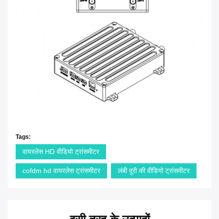
Tags:
वायरलेस HD वीडियो ट्रांसमीटर
cofdm hd वायरलेस ट्रांसमीटर
लंबी दूरी की वीडियो ट्रांसमीटर