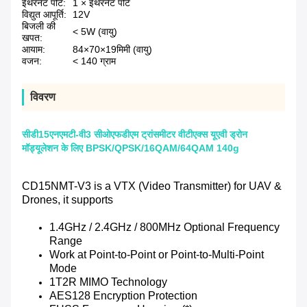
ईथरनेट पोर्ट:
1 × ईथरनेट पोर्ट
विद्युत आपूर्ति:
12V
बिजली की
< 5W (वायु)
खपत:
आयाम:
84×70×19मिमी (वायु)
वजन:
< 140 ग्राम
विवरण
सीडी15एनएमटी-वी3 सीओएफडीएम ट्रांसमीटर वीटीएक्स यूएवी ड्रोन
मॉड्यूलेशन के लिए BPSK/QPSK/16QAM/64QAM 140g
CD15NMT-V3 is a VTX (Video Transmitter) for UAV &
Drones, it supports
1.4GHz / 2.4GHz / 800MHz Optional Frequency
Range
Work at Point-to-Point or Point-to-Multi-Point
Mode
1T2R MIMO Technology
AES128 Encryption Protection