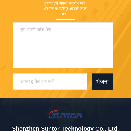
कृपया हमें अपना अनुरोध भेजें 
और हम यथाशीघ्र आपको उत्तर 
देंगे।
भेजना
Shenzhen Suntor Technology Co., Ltd.