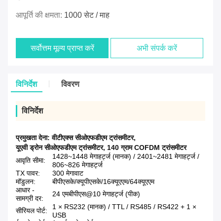
आपूर्ति की क्षमता:
1000 सेट / माह
सर्वोत्तम मूल्य प्राप्त करें
अभी संपर्क करें
विनिर्देश
विवरण
विनिर्देश
प्रमुखता देना:
वीटीएक्स सीओएफडीएम ट्रांसमीटर
,
यूएवी ड्रोन सीओएफडीएम ट्रांसमीटर
,
140 ग्राम COFDM ट्रांसमीटर
1428~1448 मेगाहर्ट्ज (मानक) / 2401~2481 मेगाहर्ट्ज /
आवृति सीमा:
806~826 मेगाहर्ट्ज
TX पावर:
300 मेगावाट
मॉडुलन:
बीपीएसके/क्यूपीएसके/16क्यूएएम/64क्यूएएम
आधार -
24 एमबीपीएस@10 मेगाहर्ट्ज (पीक)
सामग्री दर:
1 × RS232 (मानक) / TTL / RS485 / RS422 + 1 ×
सीरियल पोर्ट:
USB