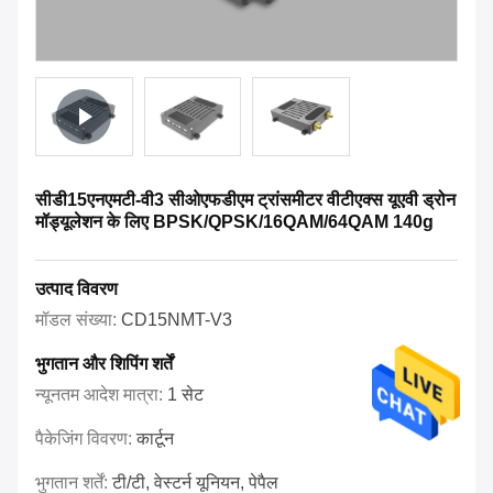
सीडी15एनएमटी-वी3 सीओएफडीएम ट्रांसमीटर वीटीएक्स यूएवी ड्रोन
मॉड्यूलेशन के लिए BPSK/QPSK/16QAM/64QAM 140g
उत्पाद विवरण
मॉडल संख्या:
CD15NMT-V3
भुगतान और शिपिंग शर्तें
न्यूनतम आदेश मात्रा:
1 सेट
पैकेजिंग विवरण:
कार्टून
भुगतान शर्तें:
टी/टी, वेस्टर्न यूनियन, पेपैल