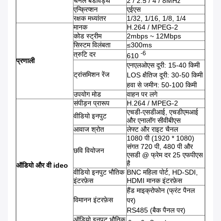
चैनल बैंडविड्थ
2 / 2.5 / 4 / 8MHz
एन्क्रिप्शन
एईएस
रक्षक मध्यांतर
1/32, 1/16, 1/8, 1/4
मानक
H.264 / MPEG-2
कोड स्ट्रीम
2mbps ~ 12Mbps
सिस्टम विलंबता
≤300ms
-6
त्रुटि दर
610
प्रणाली
एनएलओएस दूरी: 15-40 किमी
ट्रांसमिशन रेंज
LOS क्षैतिज दूरी: 30-50 किमी
हवा से जमीन: 50-100 किमी
उपयोग मोड
वाहन पर लगे
संपीड़न प्रारूप
H.264 / MPEG-2
एचडी-एसडीआई, एचडीएमआई
वीडियो इनपुट
और एनालॉग सीवीबीएस
आवाज श्रोत
लेफ्ट और राइट चैनल
1080 पी (1920 * 1080)
संगत 720 पी, 480 पी और
छवि वियोजन
एसडी @ फ्रेम दर 25 एफपीएस
है
ऑडियो और
वी
ideo
वीडियो इनपुट भौतिक
BNC महिला पोर्ट, HD-SDI,
इंटरफ़ेस
HDMI मानक इंटरफ़ेस
हैंड माइक्रोफोन (फ्रंट पैनल
विमानन इंटरफ़ेस
पर)
RS485 (बैक पैनल पर)
ऑडियो इनपुट भौतिक