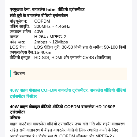
प्रमुखता देना:
वायरलेस hdmi वीडियो ट्रांसमीटर
,
लंबी दूरी के वायरलेस वीडियो ट्रांसमीटर
मॉड्यूलेशन:
COFDM
वर्किंग आवृत्ति:
300MHz ~ 4.4GHz
उत्पादन शक्ति:
40W
मानक:
H.264 / MPEG-2
कोड धारा:
2mbps ~ 12Mbps
LOS रेंज:
LOS क्षैतिज दूरी: 30-50 किमी हवा से जमीन: 50-100 किमी
एनएलओएस रेंज:
15-40km
वीडियो इनपुट:
HD-SDI, HDMI और एनालॉग CVBS (वैकल्पिक)
विवरण
40W वाहन मोबाइल COFDM वायरलेस ट्रांसमीटर, वायरलेस ऑडियो वीडियो
ट्रांसमीटर रिसीवर
40W वाहन मोबाइल वीडियो ऑडियो COFDM वायरलेस HD 1080P
ट्रांसमीटर
परिचय:
वाहन माउंटेबल वायरलेस वीडियो ट्रांसमीटर उच्च गति गति और शहरी वातावरण
सहित सभी वातावरण में बीहड़ वायरलेस वीडियो लिंक स्थापित करने के लिए
आदर्श समाधान है।
विशेष रूप से, COFDM मॉडुलन और MPEG-2 /