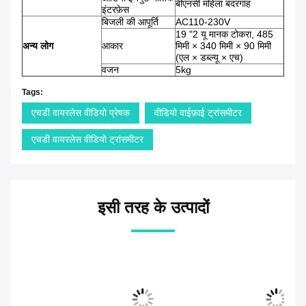
बीएनसी महिला बंदरगाह
इंटरफ़ेस
बिजली की आपूर्ति
AC110-230V
19 "2 यू मानक टोकरा, 485
अन्य लोग
आकार
मिमी × 340 मिमी × 90 मिमी
(एल × डब्ल्यू × एच)
वजन
5kg
Tags:
एचडी वायरलेस वीडियो प्रेषक
वीडियो वाईफ़ाई ट्रांसमीटर
एचडी वायरलेस वीडियो ट्रांसमीटर
इसी तरह के उत्पादों