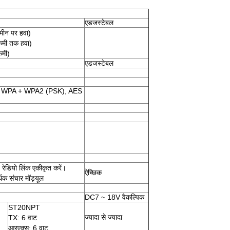
एडजस्टेबल
ीन पर हवा)
मी तक हवा)
मी)
एडजस्टेबल
 WPA + WPA2 (PSK), AES
ई रेडियो लिंक एकीकृत करें।
ऐच्छिक
क संचार मॉड्यूल
DC7 ~ 18V वैकल्पिक
ST20NPT
ज्यादा से ज्यादा
TX: 6 वाट
आरएक्स: 6 वाट