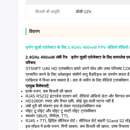
बिजली की आपूर्ति:
डीसी 12V
विवरण
ड्रोन यूएवी प्रोजेक्टर के लिए 2.4GHz 400mW FPV ऑडियो वीडियो ट
2.4GHz 400mW
लंबी रेंज
ड्रोन यूएवी प्रोजेक्टर के लिए वायरलेस 
परिचय:
ST5NPT UAV HD ट्रांसमीटर हमारे अपने शोध और उच्च परिभाषा COFDM मो
प्रसारित करने के लिए अपेक्षाकृत संकीर्ण वायु बैंडविड्थ का उपयोग करता
प्रक्रिया में स्थिर बना सकता है।
हवा से जमीन के लिए वीडियो ट्रांसमिशन
प्रमुख विशेषताऐं:
हल्के वजन, कम बिजली की खपत
RJ45 RS232 इंटरडेस प्रदान करें, वीडियो ऑडियो डेटा और सिग्नल सभी
HD1080P, स्पष्ट और स्थिर छवि, कोई पूंछ वाली घटना नहीं है
लंबी दूरी की संचरण हवा से लेकर ग्राउंड्रांसमिशन तक
पॉइंट टू पॉइंट और पॉइंट टू मल्टी पॉइंट ट्रांसमिशन
समर्थन SBUS, पीपीएम, TTL
RJ45 + TTL द्विदिश सीरियल पोर्ट।
सीरियल पोर्ट बाहरी S1and S2 मॉड
इस मॉडल में हल्के वजन, मिनी आकार, कम बिजली की खपत, उच्च स्थिरता और