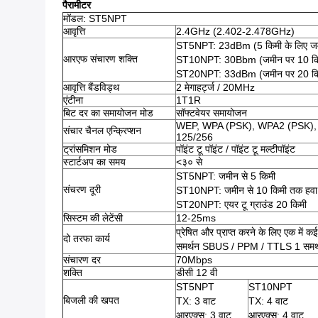
पैरामीटर
मॉडल: ST5NPT
आवृत्ति
2.4GHz (2.402-2.478GHz)
ST5NPT: 23dBm (5 किमी के लिए जम
आरएफ संचारण शक्ति
ST10NPT: 30Bbm (जमीन पर 10 कि
ST20NPT: 33dBm (जमीन पर 20 कि
आवृत्ति बैंडविड्थ
2 मेगाहर्ट्ज / 20MHz
एंटीना
1T1R
बिट दर का समायोजन मोड
सॉफ्टवेयर समायोजन
WEP, WPA (PSK), WPA2 (PSK),
संचार चैनल एन्क्रिप्शन
125/256
ट्रांसमिशन मोड
पॉइंट टू पॉइंट / पॉइंट टू मल्टीपॉइंट
स्टार्टअप का समय
<३० से
ST5NPT: जमीन से 5 किमी
संचरण दूरी
ST10NPT: जमीन से 10 किमी तक हवा
ST20NPT: एयर टू ग्राउंड 20 किमी
सिस्टम की लेटेंसी
12-25ms
प्रेषित और प्राप्त करने के लिए एक में क
दो तरफा कार्य
समर्थन SBUS / PPM / TTLS 1 समर्थ
संचारण दर
70Mbps
शक्ति
डीसी 12 वी
ST5NPT
ST10NPT
बिजली की खपत
TX: 3 वाट
TX: 4 वाट
आरएक्स: 3 वाट
आरएक्स: 4 वाट