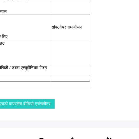
सियस
सॉफ्टवेयर समायोजन
े लिए
ाइट
गिकी / डबल एल्यूमीनियम मिश्र
एचडी वायरलेस वीडियो ट्रांसमीटर