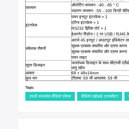
ऑपरेटिंग तापमान: -40 - 85 ° C
तापमान
भंडारण तापमान: -55 - 100 डिग्री सेल्
पावर इनपुट इंटरफ़ेस × 1
एंटीना इंटरफ़ेस × 1
इंटरफेस
RS232 द्विदिश पोर्ट × 1
ईथरनेट विंडोज / 1 पर USB / RJ45 क
आरजे 45 इनपुट / आउटपुट इंडिकेटर ल
सूचक प्रकाश संचारित और प्राप्त करना
संकेतक रौशनी
सूचक प्रकाश संचारित और प्राप्त करना
पावर लाइट
जलरोधक डिजाइन के साथ सीएनसी प्रौद्यो
सूरत डिजाइन
धातु खोल
आकार
68 × 48x14mm
कुल भार
टीएक्स: 59 जी आरएक्स: 59 जी
Tags:
एचडी वायरलेस वीडियो प्रेषक
वीडियो वाईफ़ाई ट्रांसमीटर