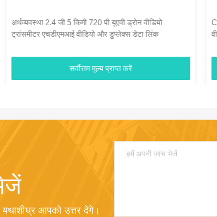
C50HPT 40-70km Mavlink 2.4GHz COFDM यूएवी
वीडियो ट्रांसमीटर अल्ट्रा लंबी दूरी UP/Downlink
सर्वोत्तम मूल्य प्राप्त करें
जें
 यथाशीघ्र आपको उत्तर देंगे।