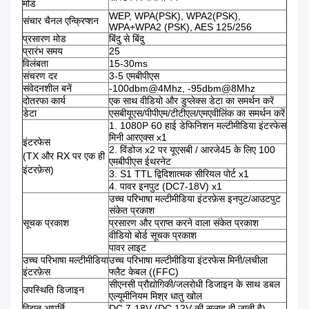
मोड
WEP, WPA(PSK), WPA2(PSK),
संचार चैनल एन्क्रिप्शन
WPA+WPA2 (PSK), AES 125/256
प्रसारण मोड
बिंदु से बिंदु
प्रारंभ समय
25
विलंबता
15-30ms
संचरण दर
3-5 एमबीपीएस
संवेदनशील बनें
-100dbm@4Mhz, -95dbm@8Mhz
दोतरफा कार्य
एक साथ वीडियो और डुप्लेक्स डेटा का समर्थन करें
डेटा
एसबीयूएस/पीपीएम/टीटीएल/एमएवीलिंक का समर्थन करें
1. 1080P 60 हाई डेफिनिशन मल्टीमीडिया इंटरफेस
मिनी आरएक्स x1
इंटरफेस
2. विंडोज x2 पर यूएसबी / आरजे45 के लिए 100
(TX और RX पर एक ही
एमबीपीएस ईथरनेट
इंटरफ़ेस)
3. S1 TTL द्विदिशात्मक सीरियल पोर्ट x1
4. पावर इनपुट (DC7-18V) x1
उच्च परिभाषा मल्टीमीडिया इंटरफ़ेस इनपुट/आउटपुट
संकेत प्रकाश
सूचक प्रकाश
प्रसारण और प्राप्त करने वाला संकेत प्रकाश
वीडियो बोर्ड सूचक प्रकाश
पावर लाइट
उच्च परिभाषा मल्टीमीडिया
उच्च परिभाषा मल्टीमीडिया इंटरफेस मिनी/लचीला
इंटरफ़ेस
फ्लैट केबल ((FFC)
सीएनसी प्रौद्योगिकी/जलरोधी डिजाइन के साथ डबल
उपस्थिति डिजाइन
एल्यूमीनियम मिश्र धातु खोल
विद्युत आपूर्ति
DC 7-18V (DC 12V की सलाह दी जाती है)