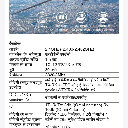
पैरामीटर
आवृत्ति
2.4GHz ((2.400-2.482GHz)
वायरलेस दोष-सहिष्णुता
एलडीपीसी एफईसी
आरएफ प्रेषित शक्ति
1.5 वाट
बिजली की खपत
TX: 12 वाट/RX: 5 वाट
दूरी
30 किमी
बैंडविड्थ
2/4/6/8Mhz
बोर्ड हाई डेफिनिशन मल्टीमीडिया इंटरफेस मिनी
वीडियो इनपुट/आउटपुट
TX/RX या FFC को हाई डेफिनिशन मल्टीमीडिया
इंटरफ़ेस
इंटरफेस-A TX/RX में परिवर्तित करें
बिटरेट और चैनल
डीआईपी या एसपीआई2एमसीयू
समायोजन मोड
1T1R/ Tx: 5db ((Omni Antenna) Rx:
एंटीना
10db ((Omni Antenna)
वीडियो रंग स्थान
डिफ़ॉल्ट 4:2:0 वैकल्पिक: 4:2दो चौथाईः4:4
वीडियो संकुचित प्रारूप
एवीसी एच.265 सुविधा टीएस स्ट्रीम जोड़ता है
बिटक्रेट के समायोजन
सॉफ्टवेयर समायोजन