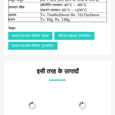
ऑपरेटिंग तापमानः-40°C ~ +85°C
तापमान सीमा
भंडारण तापमानः-55°C ~ +100°C
आयाम
Tx: 73x48x20mm/ Rx: 72x73x24mm
वजन
Tx: 93g, Rx: 148g
Tags:
एचडी वायरलेस वीडियो प्रेषक
वीडियो वाईफ़ाई ट्रांसमीटर
एचडी वायरलेस वीडियो ट्रांसमीटर
इसी तरह के उत्पादों