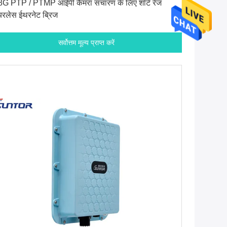
8G PTP / PTMP आईपी कैमरा संचारण के लिए शॉर्ट रेंज
यरलेस ईथरनेट ब्रिज
सर्वोत्तम मूल्य प्राप्त करें