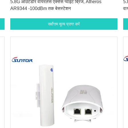
5.8G आउटडोर वायरलेस एक्सेस प्वाइंट ब्रिज, Atheros
5.
AR9344 -100dBm तक बेसस्टेशन
वा
सर्वोत्तम मूल्य प्राप्त करें