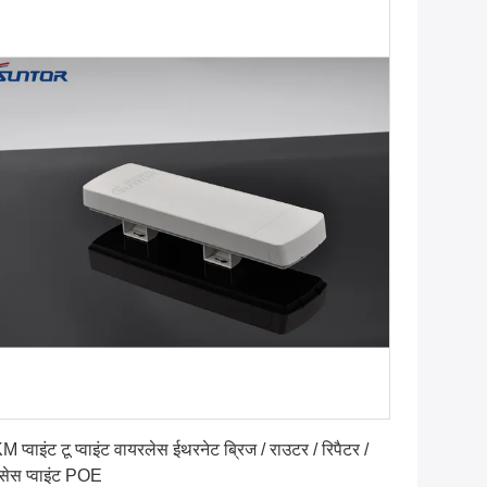
सर्वोत्तम मूल्य प्राप्त करें
M प्वाइंट टू प्वाइंट वायरलेस ईथरनेट ब्रिज / राउटर / रिपैटर /
्सेस प्वाइंट POE