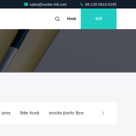
sales@suntor-intl.com
86-130-5810-0195
बोली
Hindi
 उत्पाद
विशेष नेटवर्क
वायरलेस ईथरनेट ब्रिज