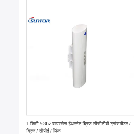
सर्वोत्तम मूल्य प्राप्त करें
1 किमी 5Ghz वायरलेस ईथरनेट ब्रिज सीसीटीवी ट्रांसमीटर /
ब्रिज / सीपीई / लिंक