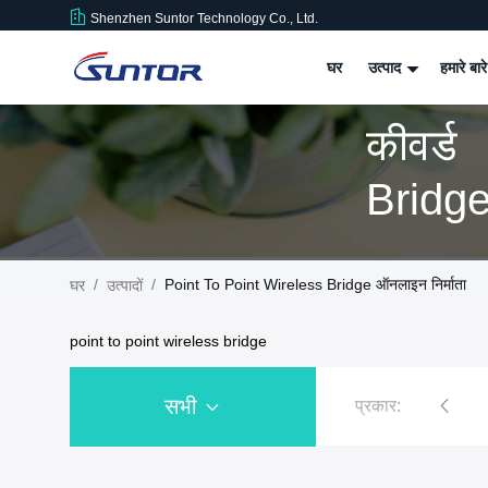
Shenzhen Suntor Technology Co., Ltd.
घर
उत्पाद
हमारे बारे
कीवर्ड
/
/
Point To Point Wireless Bridge ऑनलाइन निर्माता
घर
उत्पादों
point to point wireless bridge
सभी
प्रकार:
FDM ट्रांसमीटर
COFDM HD ट्रांसमीटर
ड्रोन वीडियो ट्रांसमीटर
यूए