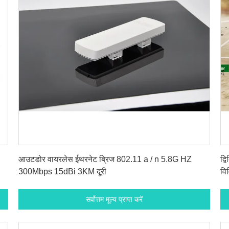
सर्वोत्तम मूल्य प्राप्त करें
आउटडोर वायरलेस ईथरनेट ब्रिज 802.11 a / n 5.8G HZ
द्
300Mbps 15dBi 3KM दूरी
वि
सर्वोत्तम मूल्य प्राप्त करें