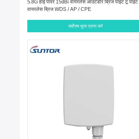
5.8G हाई पॉवर 15dBi वायरलेस आउटडोर ब्रिज पॉइंट टू पॉइंट
वायरलेस ब्रिज WDS / AP / CPE
सर्वोत्तम मूल्य प्राप्त करें