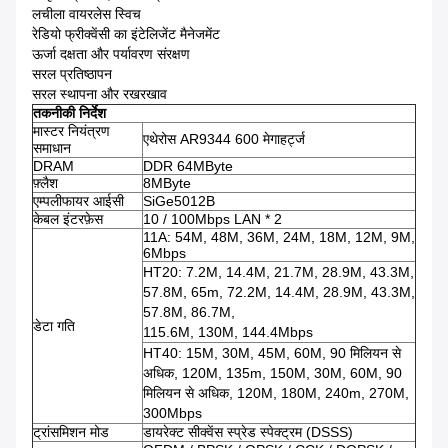
लचीला वायरलेस स्विच
रेडियो फ्रीक्वेंसी का इंटेलिजेंट मैनेजमेंट
ऊर्जा दक्षता और पर्यावरण संरक्षण
सरल प्रतिष्ठापन
सरल स्थापना और रखरखाव
तकनीकी निर्देश
मास्टर नियंत्रण
एथेरोस AR9344 600 मेगाहर्ट्ज
समाधान
DRAM
DDR 64MByte
फ़्लैश
8MByte
एम्पलीफायर आईसी
SiGe5012B
केबल इंटरफ़ेस
10 / 100Mbps LAN * 2
11A: 54M, 48M, 36M, 24M, 18M, 12M, 9M,
6Mbps
HT20: 7.2M, 14.4M, 21.7M, 28.9M, 43.3M,
57.8M, 65m, 72.2M, 14.4M, 28.9M, 43.3M,
57.8M, 86.7M,
डेटा गति
115.6M, 130M, 144.4Mbps
HT40: 15M, 30M, 45M, 60M, 90 मिलियन से
अधिक, 120M, 135m, 150M, 30M, 60M, 90
मिलियन से अधिक, 120M, 180M, 240m, 270M,
300Mbps
ट्रांसमिशन मोड
डायरेक्ट सीक्वेंस स्प्रेड स्पेक्ट्रम (DSSS)