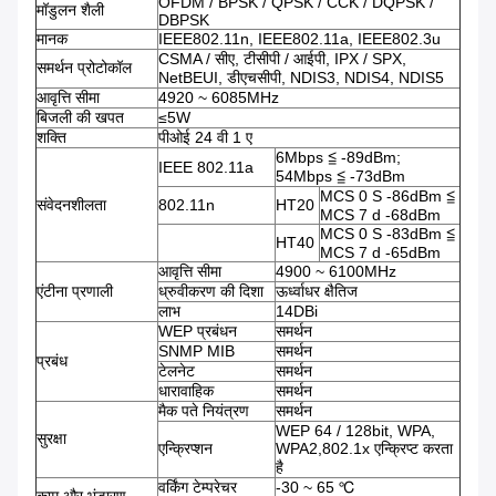
OFDM / BPSK / QPSK / CCK / DQPSK /
मॉडुलन शैली
DBPSK
मानक
IEEE802.11n, IEEE802.11a, IEEE802.3u
CSMA / सीए, टीसीपी / आईपी, IPX / SPX,
समर्थन प्रोटोकॉल
NetBEUI, डीएचसीपी, NDIS3, NDIS4, NDIS5
आवृत्ति सीमा
4920 ~ 6085MHz
बिजली की खपत
≤5W
शक्ति
पीओई 24 वी 1 ए
6Mbps ≦ -89dBm;
IEEE 802.11a
54Mbps ≦ -73dBm
MCS 0 S -86dBm ≦
संवेदनशीलता
802.11n
HT20
MCS 7 d -68dBm
MCS 0 S -83dBm ≦
HT40
MCS 7 d -65dBm
आवृत्ति सीमा
4900 ~ 6100MHz
एंटीना प्रणाली
ध्रुवीकरण की दिशा
ऊर्ध्वाधर क्षैतिज
लाभ
14DBi
WEP प्रबंधन
समर्थन
SNMP MIB
समर्थन
प्रबंध
टेलनेट
समर्थन
धारावाहिक
समर्थन
मैक पते नियंत्रण
समर्थन
WEP 64 / 128bit, WPA,
सुरक्षा
एन्क्रिप्शन
WPA2,802.1x एन्क्रिप्ट करता
है
वर्किंग टेम्परेचर
-30 ~ 65 ℃