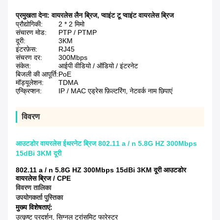
प्रमुखता देना:
वायरलेस लैन ब्रिज
,
प्वाइंट टू प्वाइंट वायरलेस ब्रिज
प्रौद्योगिकी:
2 * 2 मिमो
संचारण मोड:
PTP / PTMP
दूरी:
3KM
इंटरफ़ेस:
RJ45
संचरण दर:
300Mbps
संकेत:
आईपी ​​वीडियो / ऑडियो / इंटरनेट
बिजली की आपूर्ति:
PoE
मॉड्यूलेशन:
TDMA
एन्क्रिप्शन:
IP / MAC एड्रेस फ़िल्टरिंग, नेटवर्क नाम छिपाएं
विवरण
आउटडोर वायरलेस ईथरनेट ब्रिज 802.11 a / n 5.8G HZ 300Mbps
15dBi 3KM दूरी
802.11 a / n 5.8G HZ 300Mbps 15dBi 3KM दूरी आउटडोर
वायरलेस ब्रिज / CPE
विवरण तालिका
उपयोगकर्ता पुस्तिका
मुख्य विशेषताएं:
उत्कृष्ट प्रदर्शन, सिग्नल ट्रांसमिट फारेस्टर