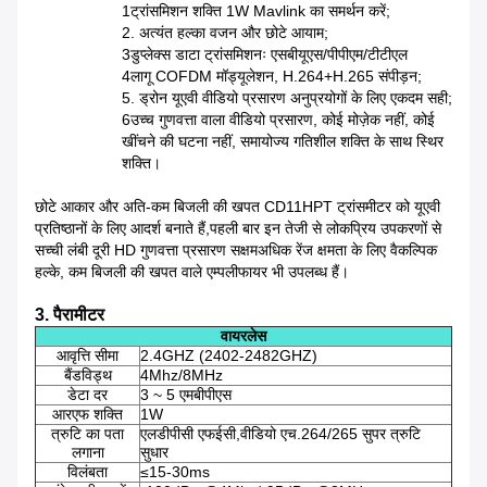
1ट्रांसमिशन शक्ति 1W
Mavlink का समर्थन करें;
2. अत्यंत हल्का वजन और छोटे आयाम;
3डुप्लेक्स डाटा ट्रांसमिशनः एसबीयूएस/पीपीएम/टीटीएल
4लागू COFDM मॉड्यूलेशन, H.264+H.265 संपीड़न;
5. ड्रोन यूएवी वीडियो प्रसारण अनुप्रयोगों के लिए एकदम सही;
6उच्च गुणवत्ता वाला वीडियो प्रसारण, कोई मोज़ेक नहीं, कोई
खींचने की घटना नहीं, समायोज्य गतिशील शक्ति के साथ स्थिर
शक्ति।
छोटे आकार और अति-कम बिजली की खपत CD11HPT ट्रांसमीटर को यूएवी
प्रतिष्ठानों के लिए आदर्श बनाते हैं,पहली बार इन तेजी से लोकप्रिय उपकरणों से
सच्ची लंबी दूरी HD गुणवत्ता प्रसारण सक्षमअधिक रेंज क्षमता के लिए वैकल्पिक
हल्के, कम बिजली की खपत वाले एम्पलीफायर भी उपलब्ध हैं।
3. पैरामीटर
वायरलेस
आवृत्ति सीमा
2.4GHZ (2402-2482GHZ)
बैंडविड्थ
4Mhz/8MHz
डेटा दर
3 ~ 5 एमबीपीएस
आरएफ शक्ति
1W
त्रुटि का पता
एलडीपीसी एफईसी,वीडियो एच.264/265 सुपर त्रुटि
लगाना
सुधार
विलंबता
≤15-30ms