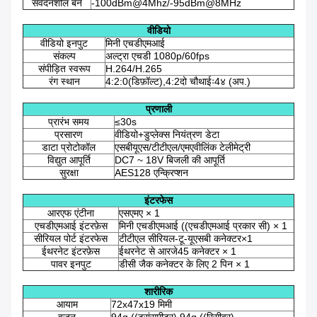
संवेदनशील बनें
-100dBm@4Mhz/-95dBm@8MHz
वीडियो
वीडियो इनपुट
मिनी एचडीएमआई
संकल्प
अल्ट्रा एचडी 1080p/60fps
संपीड़ित स्वरूप
H.264/H.265
रंग स्थान
4:2:0(डिफ़ॉल्ट),4:2दो चौथाईः4४ (अप.)
प्रणाली
प्रारंभ समय
≤30s
प्रसारण
वीडियो+डुप्लेक्स नियंत्रण डेटा
डाटा प्रोटोकॉल
एसबीयूएस/टीटीएल/एमएवीलिंक टेलीमेट्री
विद्युत आपूर्ति
DC7 ~ 18V बिजली की आपूर्ति
सुरक्षा
AES128 एन्क्रिप्शन
इंटरफेस
आरएफ एंटीना
एसएमए × 1
एचडीएमआई इंटरफ़ेस
मिनी एचडीएमआई ((एचडीएमआई प्रकार सी) × 1
सीरियल पोर्ट इंटरफेस
टीटीएल सीरियल-टू-यूएसबी कनेक्टर×1
ईथरनेट इंटरफ़ेस
ईथरनेट से आरजे45 कनेक्टर × 1
पावर इनपुट
डीसी जैक कनेक्टर के लिए 2 पिन × 1
शारीरिक
आयाम
72x47x19 मिमी