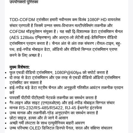
उपयोगकर्ता पुस्तिका
TDD-COFDM ट्रांसीवर हमारी नवीनतम कम विलंब 1080P HD वायरलेस
संचार प्रणाली है जिसमें उन्नत समय-विभाजन मल्टीप्लेक्सिंग तकनीक और
COFDM मॉड्यूलेशन संयुक्त है। यह सही द्वि-दिशात्मक डेटा ट्रांसमिशन चैनल
(AES 128bits एन्क्रिप्शन) और अल्ट्रा-लो लेटेंसी हाई-डेफिनिशन वीडियो
ट्रांसमिशन प्रदान करता है। चैनल अंत से अंत तक संचरण।रीयल-टाइम, बहु-
पथ, हाई-स्पीड मोबाइल डेटा, ऑडियो और वीडियो सिग्नल ट्रांसमिशन प्राप्त
करने के लिए अच्छा है।
मुख्य विशेषता:
फुल एचडी वीडियो ट्रांसमिशन, 1080P@60fps को सपोर्ट करता है
दो तरह से डेटा ट्रांसमिशन और एक तरह से एचडी वीडियो ऑडियो ट्रांसमिशन
ट्रांसमिट कर सकता है
हाई-स्पीड बड़े डेटा स्ट्रीम चैनल और अनुकूली गतिशील आवंटन तकनीक प्रदान
करें
पारदर्शी पीटीपी पीटीएमपी नेटवर्क तकनीक का समर्थन करता है
गैर-लाइन ऑफ़ साइट (एनएलओएस) और हाई-स्पीड मोबाइल सिग्नल संचार
मानक RS-232/RS-485/RS422, RJ-45 ईथरनेट इंटरफेस
उच्च मानक और तकनीकी-ग्रेड अनुप्रयोग का समर्थन करता है
छोटा साइज़, हल्का और ले जाने में आसान
अच्छी गर्मी लंपटता के साथ एल्यूमीनियम बाहरी आवरण
उच्च परिभाषा OLED डिजिटल डिस्प्ले पैनल, सरल और संक्षिप्त संचालन