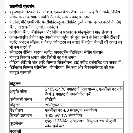
तकनीकी प्रदर्शन:
बहु-आवृत्ति नेटवर्क बेस स्टेशन, एकल बेस स्टेशन समान आवृत्ति नेटवर्क, द्विदिश
संचार के साथ समान आवृत्ति नेटवर्क, उच्च स्पेक्ट्रम दक्षता
पीटीपी, पीटीएमपी और मल्टीपॉइंट-टू-मल्टीपॉइंट टू-वे संचार प्राप्त करने के लिए
चैनल संसाधनों का लचीला आवंटन
एकाधिक चैनल बैंडविड्थ और विभिन्न प्रकार के मॉड्यूलेशन मोड फ़ंक्शन
एकल-आवृत्ति लेकिन बहु-उपयोगकर्ता पहुंच को पूरा करने के लिए लचीले टीडीडी
स्लॉट आवंटन मॉडल, न केवल स्पेक्ट्रम को बचाते हैं बल्कि बिजली की खपत को
भी कम करते हैं
स्पेक्ट्रम सेंसिंग, धारणा स्लॉट, अपस्ट्रीम बैंडविड्थ सेंसिंग फ़ंक्शन
मजबूत विवर्तन क्षमता और विरोधी बहु पथ क्षमता
वीडियो ऑडियो और आदि सिग्नल सिंक्रोनस, हाई स्पीड ट्रांसमिट कर सकते हैं।
डिजिटल सिग्नल प्रोसेसिंग, गोपनीयता, स्थिरता और विश्वसनीयता की एक
मजबूत प्रणाली।
मॉडुलन
2405-2470 मेगाहर्ट्ज (समायोज्य), एलसीडी पर तरंग
आवृत्ति सीमा
दैर्ध्य 1 मेगाहर्ट्ज समायोजित करें
फ्रीक्वेंसी चैनल
टीडीडी
मॉडुलन
सीओएफडीएम
बैंडविड्थ
एलसीडी पर 4/8 मेगाहर्ट्ज समायोज्य
बिजली उत्पादन
100mW-1W समायोज्य
एईएस 128-बिट एन्क्रिप्शन, मैन्युअल रूप से कुंजी
कूटलेखन
कोड दर्ज करें
प्रणाली