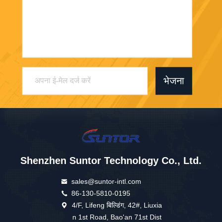
भेजना
Shenzhen Suntor Technology Co., Ltd.
sales@suntor-intl.com
86-130-5810-0195
4/F, Lifeng बिल्डिंग, 42#, Liuxia
n 1st Road, Bao'an 71st Dist