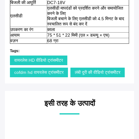
बिजली की आपूर्ति
DC7-18V
एलसीडी मापदंडों को प्रदर्शित करने और समायोजित
करने के लिए
एलसीडी
बिजली बचाने के लिए एलसीडी को 4.5 मिनट के बाद
स्वचालित रूप से बंद कर दें
उपकरण का रंग
काला
आयाम
75 * 51 * 22 मिमी (एल × डब्ल्यू × एच)
वज़न
68 ग्रा
Tags:
वायरलेस HD वीडियो ट्रांसमीटर
cofdm hd वायरलेस ट्रांसमीटर
लंबी दूरी की वीडियो ट्रांसमीटर
इसी तरह के उत्पादों