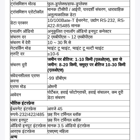
ट्रांसमिशन मोल्ड
फुल-डुप्लेक्स/हाफ-डुप्लेक्स
मानक टीसीपी / आईपी, पारदर्शी संचरण, धारावाहिक
ट्रांसमिशन प्रोटोकॉल
अतुल्यकालिक डेटा
10/100Bate-T ईथरनेट, उद्योग RS-232, RS-
डेटा प्रकार
422-RS485 मानक
एनालॉग ऑडियो
अनुकूलित एनालॉग ऑडियो इनपुट कनेक्टर
संचरण दर
2 एमबीपीएस ~ 12 एमबीपीएस
संचरण में देरी
10 ~ 30 मि.से
नेटवर्किंग मोड
प्वाइंट टू प्वाइंट, प्वाइंट टू मल्टी प्वाइंट
त्रुटि दर
≤10-6
जमीन पर क्षैतिज: 1-10 किमी (एलओएस), हवा से
संचरण दूरी
जमीन: 8-20 किमी, समुद्र पर क्षैतिज 10-30 किमी
(एलओएस)
संवेदनशीलता प्राप्त
-99 डीबीएम
करना
प्राप्त मोड
ओमनी
पोर्टेबल, हवाई फोटोग्राफी, हवाई संचालन, कम दूरी
आवेदन
डेटा संचरण
भौतिक इंटरफ़ेस
ईथरनेट इंटरफ़ेस
आरजे 45
रुपये-232/422/485
छह पिन टर्मिनल ब्लॉक
पावर इनपुट
छह पिन टर्मिनल ब्लॉक
ऑडियो इनपुट इंटरफ़ेस
मानक 3.5 ऑडियो इंटरफ़ेस
आरएफ इंटरफ़ेस
एसएमए महिला
अन्य