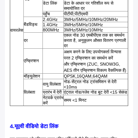
डेटा लिंक
डेटा के आधार पर गतिशील रूप से
समायोजित दर
पहुँच
पीटीपी;पीटीएमपी
2.4GHz
3MHz/5MHz/10MHz/20MHz
बैंडविड्थ
1.4GHz
3MHz/5MHz/10MHz
800MHz
3MHz/5MHz/10MHz
वायरलेस
एकल नोड 30 एमबीपीएस तक का समर्थन
दर
करता है, अनुकूलन औसत वितरण प्रणाली
दर
अक्षम करने के लिए उपयोगकर्ता विन्यास
परत 2 एन्क्रिप्शन का समर्थन करें
एन्क्रिप्शन
और एन्क्रिप्शन (ZUC, SNOW3G,
AES तीन एन्क्रिप्शन विकल्प वैकल्पिक हैं)
मॉड्यूलेशन
QPSK,16QAM,64QAM
नोड-सेंट्रल नोड ट्रांसमिशन से देरी
वायु विलंबता
<10ms
विलंबता
प्रारंभ में देरी
एंट्राल नोड/स्लेव नोड बूट देरी <15 सेकंड
नेटवर्क प्रारंभ
समय <1 मिनट
करें
4.
यूएवी वीडियो डेटा लिंक