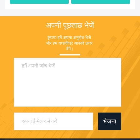
अपनी पूछताछ भेजें
कृपया हमें अपना अनुरोध भेजें 
और हम यथाशीघ्र आपको उत्तर 
देंगे।
भेजना