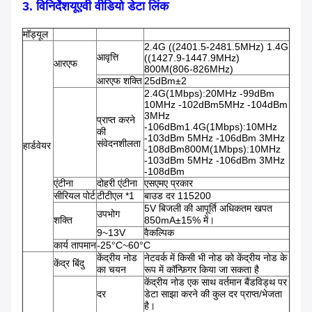
3. विनिर्देश
यूएवी वीडियो डेटा लिंक
मॉड्यूल
2.4G ((2401.5-2481.5MHz) 1.4G
आवृत्ति
((1427.9-1447.9MHz)
आरएफ
800M(806-826MHz)
आरएफ शक्ति
25dBm±2
2.4G(1Mbps):20MHz -99dBm
10MHz -102dBm5MHz -104dBm
3MHz
प्राप्त करने
-106dBm1.4G(1Mbps):10MHz
की
-103dBm 5MHz -106dBm 3MHz
संवेदनशीलता
हार्डवेयर
-108dBm800M(1Mbps):10MHz
-103dBm 5MHz -106dBm 3MHz
-108dBm
एंटीना
दोहरी एंटीना
एसएमए प्रकार
सीरियल पोर्ट
टीटीएल *1
बाउड दर 115200
5V बिजली की आपूर्ति अधिकतम खपत
उपभोग
शक्ति
850mA±15% में।
9~13V
वैकल्पिक
कार्य तापमान
-25°C~60°C
केंद्रीय नोड
नेटवर्क में किसी भी नोड को केंद्रीय नोड के
केंद्र बिंदु
का चयन
रूप में कॉन्फ़िगर किया जा सकता है
केंद्रीय नोड एक साथ वर्तमान बैंडविड्थ पर
दर
डेटा साझा करने की कुल दर प्राप्त/भेजता
है।