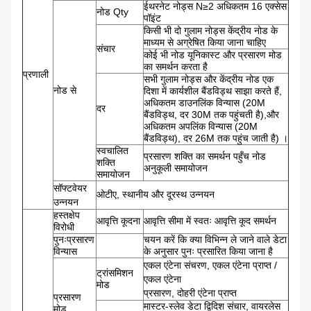
ईथरनेट नोड्स N≥2 अधिकतम 16 एक्सेस
नोड Qty
पॉइंट
किसी भी दो गुलाम नोड्स केंद्रीय नोड के
माध्यम से अग्रेषित किया जाना चाहिए
संचार
कोई भी नोड यूनिकास्ट और प्रसारण मोड
का समर्थन करता है
प्रणाली
सभी गुलाम नोड्स और केंद्रीय नोड एक
नोड से
दिशा में कार्यशील बैंडविड्थ साझा करते हैं,
अधिकतम डाउनलिंक विन्यास (20M
दर
बैंडविड्थ, दर 30M तक पहुंचती है),और
अधिकतम अपलिंक विन्यास (20M
बैंडविड्थ), दर 26M तक पहुंच जाती है) ।
स्वचालित
प्रसारण शक्ति का समर्थन पहुँच नोड
शक्ति
अनुकूली समायोजन
समायोजन
सॉफ्टवेयर
ओटीए, स्थानीय और दूरस्थ उन्नयन
उन्नयन
हस्तक्षेप
आवृत्ति कूदना
आवृत्ति सीमा में स्वतः आवृत्ति कूद समर्थन
विरोधी
पुनःप्रसारण
चयन करें कि क्या विभिन्न ले जाने वाले डेटा
विन्यास
के अनुसार पुनः प्रसारित किया जाना है
एकल एंटेना संचरण, एकल एंटेना प्राप्त /
ट्रांसमिशन
एकल एंटेना
मोड
प्रसारण, दोहरी एंटेना प्राप्त
प्रसारण
मास्टर-स्लेव डेटा द्विदिश संचार, वायरलेस
मोड